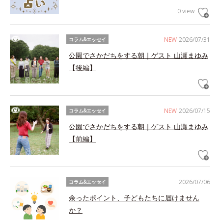
0 view
NEW
2026/07/31
コラム&エッセイ
公園でさかだちをする朝｜ゲスト 山瀬まゆみ
【後編】
NEW
2026/07/15
コラム&エッセイ
公園でさかだちをする朝｜ゲスト 山瀬まゆみ
【前編】
2026/07/06
コラム&エッセイ
余ったポイント、子どもたちに届けません
か？