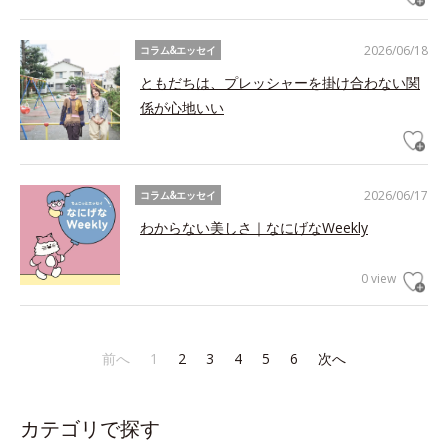
2026/06/18
コラム&エッセイ
ともだちは、プレッシャーを掛け合わない関
係が心地いい
2026/06/17
コラム&エッセイ
わからない美しさ｜なにげなWeekly
0 view
前へ
1
2
3
4
5
6
次へ
カテゴリで探す