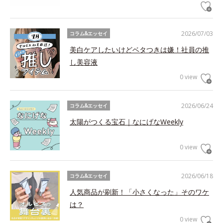
2026/07/03
コラム&エッセイ
美白ケアしたいけどベタつきは嫌！社員の推
し美容液
0 view
2026/06/24
コラム&エッセイ
太陽がつくる宝石｜なにげなWeekly
0 view
2026/06/18
コラム&エッセイ
人気商品が刷新！「小さくなった」そのワケ
は？
0 view