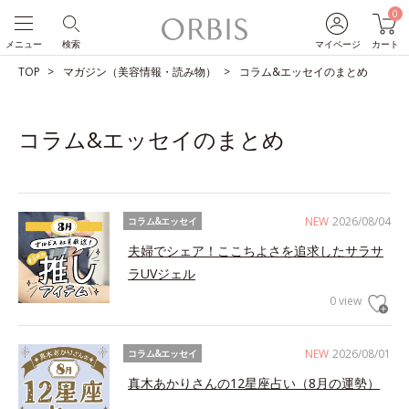
0
メニュー
検索
マイページ
カート
TOP
マガジン（美容情報・読み物）
コラム&エッセイのまとめ
コラム&エッセイのまとめ
NEW
2026/08/04
コラム&エッセイ
夫婦でシェア！ここちよさを追求したサラサ
ラUVジェル
0 view
NEW
2026/08/01
コラム&エッセイ
真木あかりさんの12星座占い（8月の運勢）