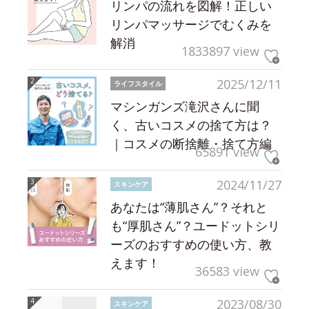
リンパの流れを図解！正しい
リンパマッサージでむくみを
解消
1833897 view
2025/12/11
ライフスタイル
マシンガンズ滝沢さんに聞
く、古いコスメの捨て方は？
｜コスメの断捨離・捨て方編
65891 view
2024/11/27
スキンケア
あなたは“薄肌さん”？それと
も“厚肌さん”？ユードットシリ
ーズのおすすめの使い方、教
えます！
36583 view
2023/08/30
スキンケア