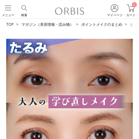
0
メニュー
検索
マイページ
カート
TOP
マガジン（美容情報・読み物）
ポイントメイクのまとめ
あな