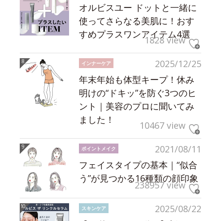
オルビスユー ドットと一緒に
使ってさらなる美肌に！おす
すめプラスワンアイテム4選
1828 view
2025/12/25
インナーケア
年末年始も体型キープ！休み
明けの“ドキッ”を防ぐ3つのヒ
ント｜美容のプロに聞いてみ
ました！
10467 view
2021/08/11
ポイントメイク
フェイスタイプの基本｜“似合
う”が見つかる16種類の顔印象
238957 view
2025/08/22
スキンケア