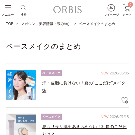
0
メニュー
検索
マイページ
カート
TOP
マガジン（美容情報・読み物）
ベースメイクのまとめ
ベースメイクのまとめ
NEW
2026/08/05
ベースメイク
汗・皮脂に負けない！夏の“ここだけ”メイク
術
NEW
2026/07/15
ベースメイク
夏もサラリ肌をあきらめない！社員のこだわ
りは？