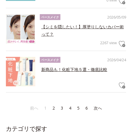
0 view
2026/05/09
ベースメイク
【シミを隠したい！】厚塗りしないカバー術
って？
2267 view
2026/04/24
ベースメイク
新商品も！化粧下地５選・徹底比較
前へ
1
2
3
4
5
6
次へ
カテゴリで探す