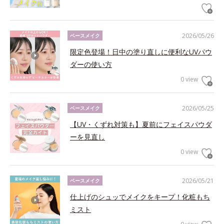
2026/05/26
ベースメイク
限定色登場！日中の塗り直しに便利なUVパウ
ダーの使い方
0 view
2026/05/25
ベースメイク
【UV・くずれ対策も】夏前にフェイスパウダ
ーを見直し
0 view
2026/05/21
ベースメイク
仕上げのシュッでメイクをキープ！化粧もち
ミスト