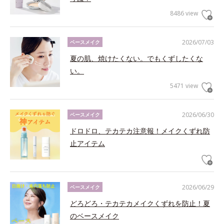
8486 view
2026/07/03
ベースメイク
夏の肌、焼けたくない。でもくずしたくな
い。
5471 view
2026/06/30
ベースメイク
ドロドロ、テカテカ注意報！メイクくずれ防
止アイテム
2026/06/29
ベースメイク
どろどろ・テカテカメイクくずれを防止！夏
のベースメイク