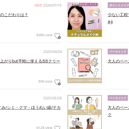
NEW
2026/07/15
ポイントメイ
のこだわりは？
少ない工程
#4
8486 view
2025/04/04
ベースメイク
がりbut手軽に使えるBBクリー
大人のベー
896 view
2025/03/28
ベースメイク
すみ/シミ・クマ・ほうれい線/テカ
大人のベー
ク
6128 view