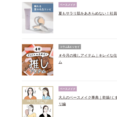
ベースメイク
夏もサラリ肌をあきらめない！社員
コラム&エッセイ
＃今月の推しアイテム｜キレイな仕上
ム
ベースメイク
大人のベースメイク事典｜乾燥/く
リ編