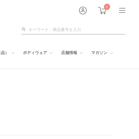
0
検
索
食品）
ボディウェア
店舗情報
マガジン