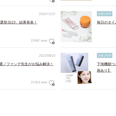
2023/12/27
スキンケア
挙2023」結果発表！
毎日のタイ
23947 view
2022/08/23
スキンケア
5選／ファンデ先生がお悩み解決！
下地機能つ
画あり】
31054 view