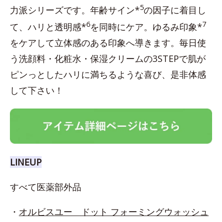
5
力派シリーズです。年齢サイン*
の因子に着目し
6
7
て、ハリと透明感*
を同時にケア。ゆるみ印象*
をケアして立体感のある印象へ導きます。毎日使
う洗顔料・化粧水・保湿クリームの3STEPで肌が
ピンっとしたハリに満ちるような喜び、是非体感
して下さい！
LINEUP
すべて医薬部外品
・
オルビスユー ドット フォーミングウォッシュ