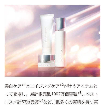
1
2
美白ケア*
とエイジングケア*
が叶うアイテムと
3
して登場し、累計販売数1002万個突破*
、ベスト
4
コスメ計57冠受賞*
など、数多くの実績を持つ実