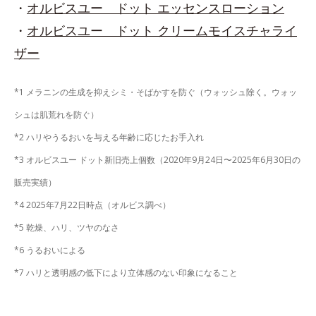
・
オルビスユー ドット エッセンスローション
・
オルビスユー ドット クリームモイスチャライ
ザー
*1 メラニンの生成を抑えシミ・そばかすを防ぐ（ウォッシュ除く。ウォッ
シュは肌荒れを防ぐ）
*2 ハリやうるおいを与える年齢に応じたお手入れ
*3 オルビスユー ドット新旧売上個数（2020年9月24日〜2025年6月30日の
販売実績）
*4 2025年7月22日時点（オルビス調べ）
*5 乾燥、ハリ、ツヤのなさ
*6 うるおいによる
*7 ハリと透明感の低下により立体感のない印象になること