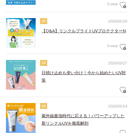
0 view
2026/03/29
UV
【Q&A】リンクルブライトUVプロテクターN
0 view
2026/03/27
UV
日焼け止めも使い分け！今から始めたいUV対
策
2026/03/24
UV
紫外線最強時代に応える！パワーアップした
新リンクルUVを徹底解剖