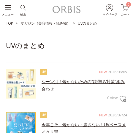
0
メニュー
検索
マイページ
カート
TOP
マガジン（美容情報・読み物）
UVのまとめ
UVのまとめ
NEW
2026/08/05
UV
シーン別！焼かないための“鉄壁UV対策”組み
合わせ
0 view
NEW
2026/07/24
UV
今年こそ、焼かない・崩さない！UVベースメ
イク５選