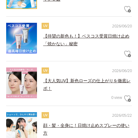
2026/06/20
UV
【待望の新色も！】ベスコス受賞日焼け止め
「焼かない」秘密
2026/06/20
UV
【大人気UV】新色ローズの仕上がりを徹底レ
ポ！
0 view
2026/05/22
UV
顔・髪・全身に！日焼け止めスプレーの使い
方