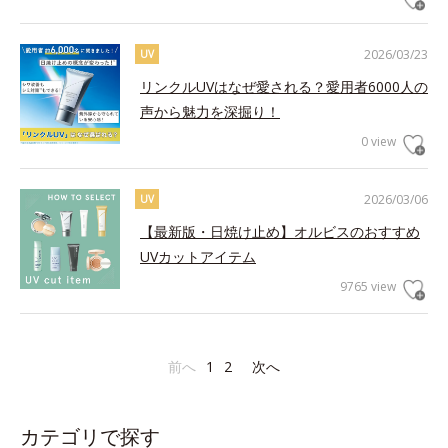
2026/03/23
UV
リンクルUVはなぜ愛される？愛用者6000人の
声から魅力を深掘り！
0 view
2026/03/06
UV
【最新版・日焼け止め】オルビスのおすすめ
UVカットアイテム
9765 view
前へ
1
2
次へ
カテゴリで探す