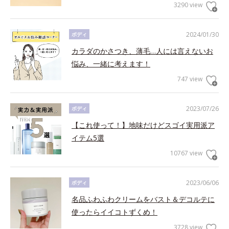
3290 view
2024/01/30
ボディ
カラダのかさつき、薄毛…人には言えないお
悩み、一緒に考えます！
747 view
2023/07/26
ボディ
【これ使って！】地味だけどスゴイ実用派ア
イテム5選
10767 view
2023/06/06
ボディ
名品ふわふわクリームをバスト＆デコルテに
使ったらイイコトずくめ！
3728 view