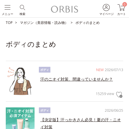
0
メニュー
検索
マイページ
カート
TOP
マガジン（美容情報・読み物）
ボディのまとめ
ボディのまとめ
NEW
2026/07/13
ボディ
汗のニオイ対策、間違っていませんか？
15259 view
2026/06/25
ボディ
【決定版】汗っかきさん必見！夏の汗・ニオ
イ対策