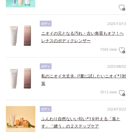
2025/10/13
ボディ
ニオイの元となる汚れ・古い角質もオフ！ヘ
レナスのボディクレンザー
1563 view
2025/08/02
ボディ
私のニオイ大丈夫…!?夏に試したいニオイ*1対
策
3512 view
2024/10/22
ボディ
ふんわり自然ないい匂い*1を叶える「落と
す」「纏う」の２ステップケア