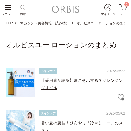
0
メニュー
検索
マイページ
カート
TOP
マガジン（美容情報・読み物）
オルビスユー ローションのまとめ
オルビスユー ローションのまとめ
2026/06/22
スキンケア
【愛用者が語る】夏こそハマる？クレンジン
グオイル
2026/06/02
スキンケア
暑い夏の裏技！ひんやり「冷やしユー」のス
スメ