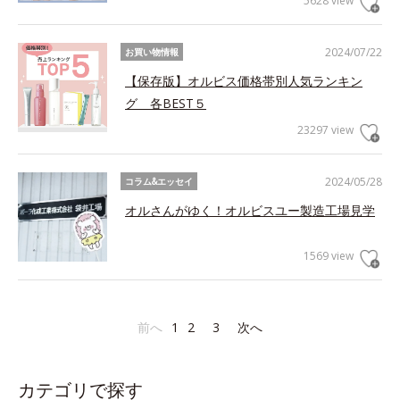
5628 view
2024/07/22
お買い物情報
【保存版】オルビス価格帯別人気ランキン
グ 各BEST５
23297 view
2024/05/28
コラム&エッセイ
オルさんがゆく！オルビスユー製造工場見学
1569 view
前へ
1
2
3
次へ
カテゴリで探す