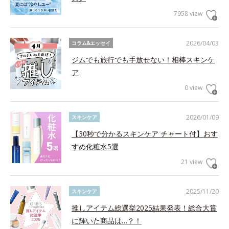
7958 view
2026/04/03
コラム&エッセイ
ジムでも旅行でも手放せない！相棒スキンケ
ア
0 view
2026/01/09
スキンケア
【30秒で分かるスキンケア チャート付】おす
すめ化粧水5選
21 view
2025/11/20
スキンケア
推しアイテム総選挙2025結果発表！総合大賞
に輝いた商品は…？！