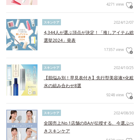
4271 view
2024/12/07
スキンケア
4,344人が選ぶ頂点が決定！「推しアイテム総
選挙2024」発表
17357 view
2024/10/25
スキンケア
【肌悩み別！早見表付き】先行型美容液×化粧
水の組み合わせ8選
9248 view
2024/08/30
スキンケア
全国売上No.1店舗のBAが伝授する、今選ぶべ
きスキンケア