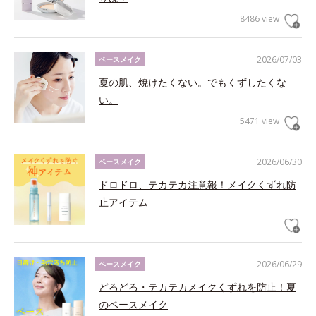
8486 view
2026/07/03
ベースメイク
夏の肌、焼けたくない。でもくずしたくな
い。
5471 view
2026/06/30
ベースメイク
ドロドロ、テカテカ注意報！メイクくずれ防
止アイテム
2026/06/29
ベースメイク
どろどろ・テカテカメイクくずれを防止！夏
のベースメイク