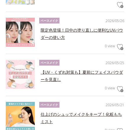
2026/05/26
ベースメイク
限定色登場！日中の塗り直しに便利なUVパウ
ダーの使い方
0 view
2026/05/25
ベースメイク
【UV・くずれ対策も】夏前にフェイスパウダ
ーを見直し
0 view
2026/05/21
ベースメイク
仕上げのシュッでメイクをキープ！化粧もち
ミスト