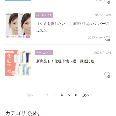
0 view
2026/05/09
ベースメイク
【シミを隠したい！】厚塗りしないカバー術
って？
2267 view
2026/04/24
ベースメイク
新商品も！化粧下地５選・徹底比較
前へ
1
2
3
4
5
6
次へ
カテゴリで探す