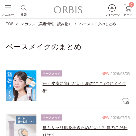
0
メニュー
検索
マイページ
カート
TOP
マガジン（美容情報・読み物）
ベースメイクのまとめ
ベースメイクのまとめ
NEW
2026/08/05
ベースメイク
汗・皮脂に負けない！夏の“ここだけ”メイク
術
NEW
2026/07/15
ベースメイク
夏もサラリ肌をあきらめない！社員のこだわ
りは？