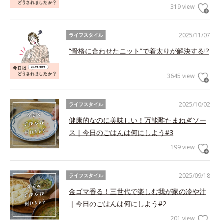
319 view
2025/11/07
ライフスタイル
“骨格に合わせたニット”で着太りが解決する!?
3645 view
2025/10/02
ライフスタイル
健康的なのに美味しい！万能酢たまねぎソー
ス｜今日のごはんは何にしよう#3
199 view
2025/09/18
ライフスタイル
金ゴマ香る！三世代で楽しむ我が家の冷や汁
｜今日のごはんは何にしよう#2
201 view