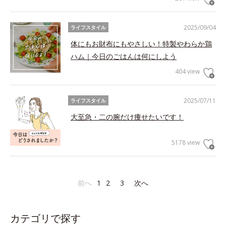
2025/09/04
ライフスタイル
体にもお財布にもやさしい！特製やわらか鶏
ハム｜今日のごはんは何にしよう
404 view
2025/07/11
ライフスタイル
大至急・二の腕だけ痩せたいです！
5178 view
前へ
1
2
3
次へ
カテゴリで探す