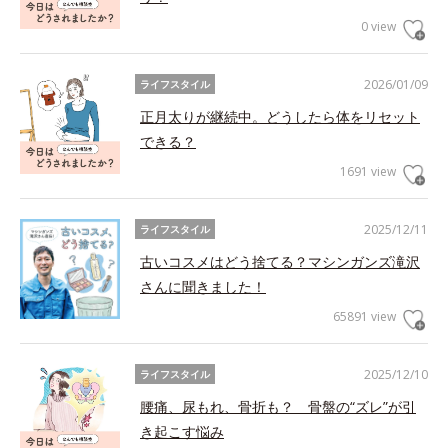
0 view
2026/01/09
ライフスタイル
正月太りが継続中。どうしたら体をリセット
できる？
1691 view
2025/12/11
ライフスタイル
古いコスメはどう捨てる？マシンガンズ滝沢
さんに聞きました！
65891 view
2025/12/10
ライフスタイル
腰痛、尿もれ、骨折も？ 骨盤の“ズレ”が引
き起こす悩み