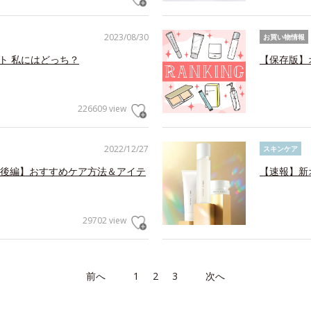
2023/08/30
お買い物情報
ット 私にはどっち？
【保存版】
226609 view
2022/12/27
スキンケア
後編】おすすめケア方法＆アイテ
【速報】新
29702 view
前へ
1
2
3
次へ