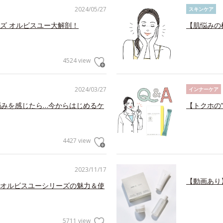
2024/05/27
スキンケア
ズ オルビスユー大解剖！
【肌悩みの
4524 view
2024/03/27
インナーケア
悩みを感じたら…今からはじめるケ
【トクホの
4427 view
2023/11/17
【動画あり
オルビスユーシリーズの魅力＆使
5711 view