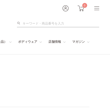
0
検
索
食品）
ボディウェア
店舗情報
マガジン