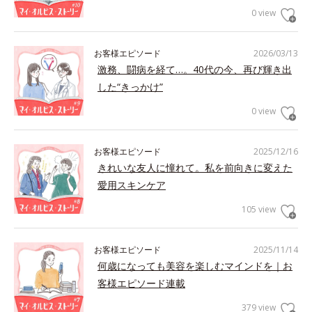
0 view
お客様エピソード
2026/03/13
激務、闘病を経て…。40代の今、再び輝き出
した“きっかけ”
0 view
お客様エピソード
2025/12/16
きれいな友人に憧れて。私を前向きに変えた
愛用スキンケア
105 view
お客様エピソード
2025/11/14
何歳になっても美容を楽しむマインドを｜お
客様エピソード連載
379 view