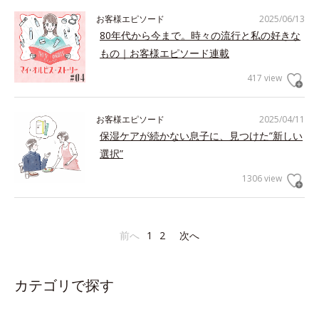
お客様エピソード
2025/06/13
80年代から今まで。時々の流行と私の好きな
もの｜お客様エピソード連載
417 view
お客様エピソード
2025/04/11
保湿ケアが続かない息子に、見つけた”新しい
選択”
1306 view
前へ
1
2
次へ
カテゴリで探す