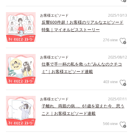
お客様エピソード
2025/10/13
反響600件超！お客様のリアルなエピソード
特集｜マイオルビスストーリー
276 view
お客様エピソード
2025/08/12
仕事で手一杯の私を救った“みんなのクチコ
ミ”｜お客様エピソード連載
403 view
お客様エピソード
2025/07/11
子離れ、両親の病…。61歳を迎えた今、思う
こと｜お客様エピソード連載
566 view