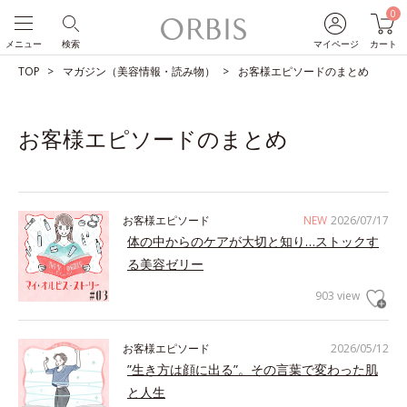
0
メニュー
検索
マイページ
カート
TOP
マガジン（美容情報・読み物）
お客様エピソードのまとめ
お客様エピソードのまとめ
お客様エピソード
NEW
2026/07/17
体の中からのケアが大切と知り…ストックす
る美容ゼリー
903 view
お客様エピソード
2026/05/12
”生き方は顔に出る”。その言葉で変わった肌
と人生