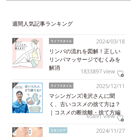
週間人気記事ランキング
2024/03/18
ライフスタイル
リンパの流れを図解！正しい
リンパマッサージでむくみを
解消
1833897 view
2025/12/11
ライフスタイル
マシンガンズ滝沢さんに聞
く、古いコスメの捨て方は？
｜コスメの断捨離・捨て方編
65891 view
2024/11/27
スキンケア