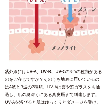
紫外線には
UV-A、UV-B、UV-C
の3つの種類がある
のをご存じですか？そのうち地表に届いているの
はA波とB波の2種類。UV-Aは雲や窓ガラスをも通
過し、肌の奥深くにある真皮層まで到達します。
UV-Aを浴びると肌はゆっくりとダメージを受け、