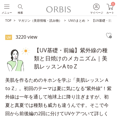
0
メニュー
検索
マイページ
カート
TOP
マガジン（美容情報・読み物）
UVのまとめ
【UV基礎・前編
3220 view
UV
【UV基礎・前編】紫外線の種
類と日焼けのメカニズム｜美
肌レッスンA to Z
美肌を作るためのキホンを学ぶ「美肌レッスン A
to Z」。初回のテーマは夏に気になる“紫外線”！紫
外線は一年を通して地球上に降り注ぎますが、初
夏と真夏では種類も威力も違うんです。そこで今
回から前後編の2回に分けてUVケアついて詳しく