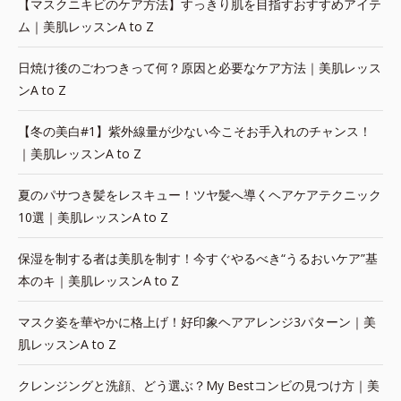
【マスクニキビのケア方法】すっきり肌を目指すおすすめアイテ
ム｜美肌レッスンA to Z
日焼け後のごわつきって何？原因と必要なケア方法｜美肌レッス
ンA to Z
【冬の美白#1】紫外線量が少ない今こそお手入れのチャンス！
｜美肌レッスンA to Z
夏のパサつき髪をレスキュー！ツヤ髪へ導くヘアケアテクニック
10選｜美肌レッスンA to Z
保湿を制する者は美肌を制す！今すぐやるべき“うるおいケア”基
本のキ｜美肌レッスンA to Z
マスク姿を華やかに格上げ！好印象ヘアアレンジ3パターン｜美
肌レッスンA to Z
クレンジングと洗顔、どう選ぶ？My Bestコンビの見つけ方｜美