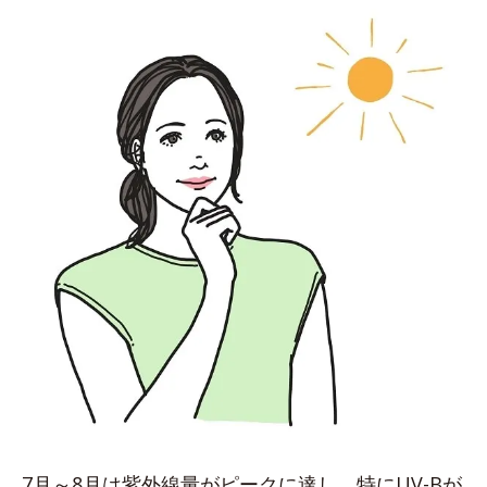
7月～8月は紫外線量がピークに達し、特にUV-Bが