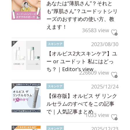
あなたは“薄肌さん”？それと
も“厚肌さん”？ユードットシリ
ーズのおすすめの使い方、教
えます！
36583 view
2023/08/30
スキンケア
【オルビス2大スキンケア】ユ
ー or ユードット 私にはどっ
ち？｜Editor’s view
226609 view
2025/12/24
スキンケア
【保存版】オルビス ザ リンク
ルセラムのすべてをこの記事
で｜人気記事まとめ
1033 view
2025/12/23
スキンケア