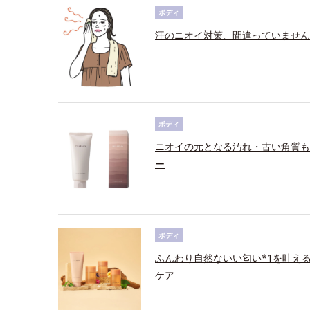
ボディ
汗のニオイ対策、間違っていません
ボディ
ニオイの元となる汚れ・古い角質も
ー
ボディ
ふんわり自然ないい匂い*1を叶え
ケア