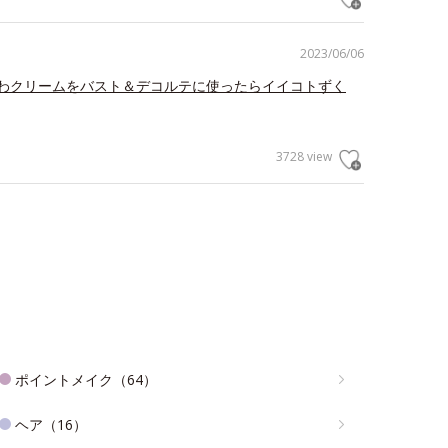
2023/06/06
わクリームをバスト＆デコルテに使ったらイイコトずく
3728 view
ポイントメイク（64）
ヘア（16）