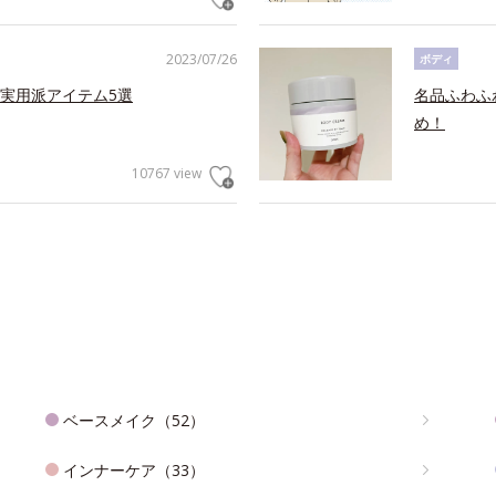
2023/07/26
ボディ
実用派アイテム5選
名品ふわふ
め！
10767 view
ベースメイク（52）
インナーケア（33）