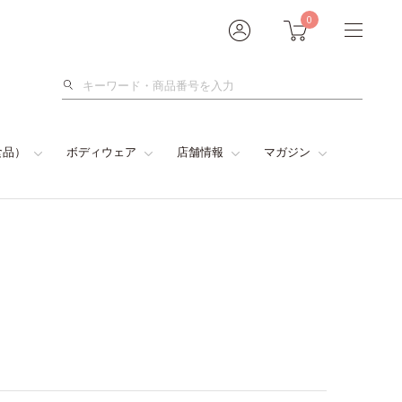
0
検
索
食品）
ボディウェア
店舗情報
マガジン