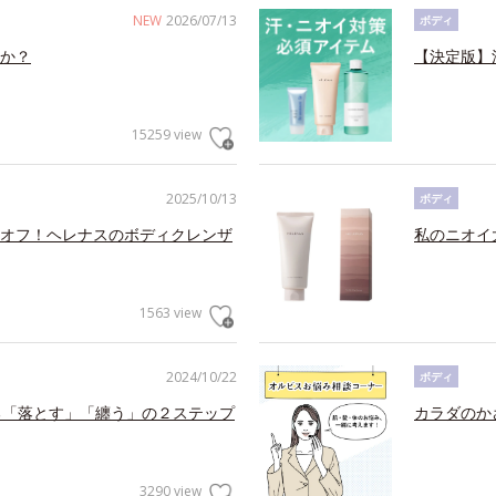
NEW
2026/07/13
ボディ
か？
【決定版】
15259 view
2025/10/13
ボディ
オフ！ヘレナスのボディクレンザ
私のニオイ
1563 view
2024/10/22
ボディ
る「落とす」「纏う」の２ステップ
カラダのか
3290 view