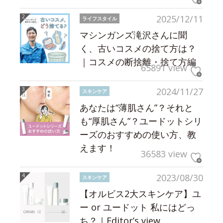
2025/12/11
ライフスタイル
マシンガンズ滝沢さんに聞
く、古いコスメの捨て方は？
｜コスメの断捨離・捨て方編
65891 view
2024/11/27
スキンケア
あなたは“薄肌さん”？それと
も“厚肌さん”？ユードットシリ
ーズのおすすめの使い方、教
えます！
36583 view
2023/08/30
スキンケア
【オルビス2大スキンケア】ユ
ー or ユードット 私にはどっ
ち？｜Editor’s view