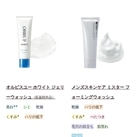
オルビスユー ホワイト ジェリ
メンズスキンケア ミスター フ
ーウォッシュ
ォーミングウォッシュ
（医薬部外品）
美白**
シミ
乾燥
乾燥
ハリの低下
くすみ*
ハリの低下
くすみ*
べたつき
毛穴の目立ち
肌荒れ
ニキビ