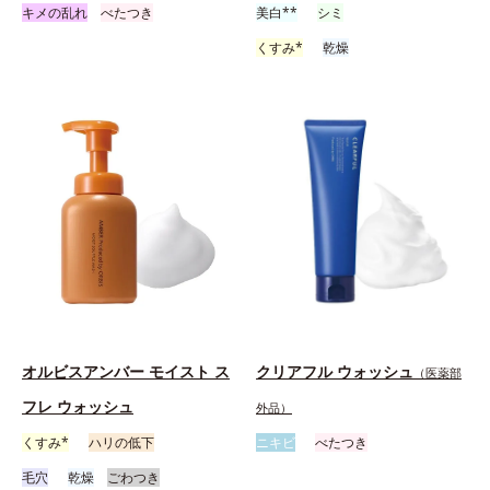
キメの乱れ
べたつき
美白**
シミ
くすみ*
乾燥
オルビスアンバー モイスト ス
クリアフル ウォッシュ
（医薬部
フレ ウォッシュ
外品）
くすみ*
ハリの低下
ニキビ
べたつき
毛穴
乾燥
ごわつき