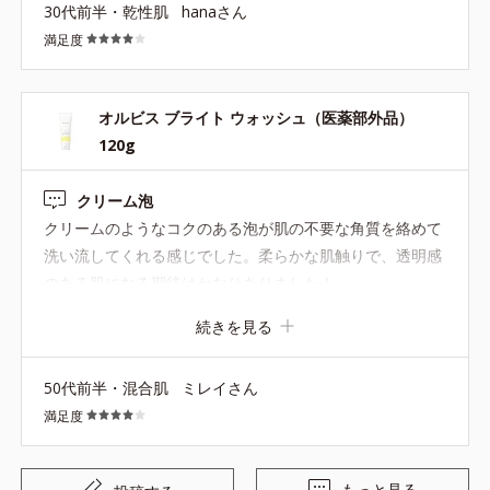
30代前半・乾性肌
hanaさん
ってみてもいいかな。と思いました。
満足度
オルビス ブライト ウォッシュ（医薬部外品）
120g
クリーム泡
クリームのようなコクのある泡が肌の不要な角質を絡めて
洗い流してくれる感じでした。柔らかな肌触りで、透明感
のある肌になる期待はかなりありました！
続きを見る
50代前半・混合肌
ミレイさん
満足度
もっと見る