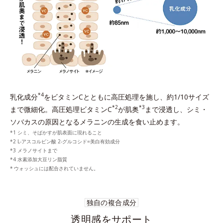
*4
乳化成分
をビタミンCとともに高圧処理を施し、約1/10サイズ
*2
*3
まで微細化。高圧処理ビタミンC
が肌奥
まで浸透し、シミ・
ソバカスの原因となるメラニンの生成を食い止めます。
シミ、そばかすが肌表面に現れること
L-アスコルビン酸 2-グルコシド=美白有効成分
メラノサイトまで
水素添加大豆リン脂質
ウォッシュには配合されていません。
独自の複合成分
透明感をサポート