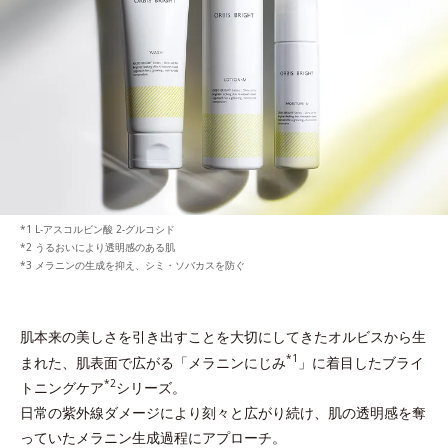
L-アスコルビン酸 2-グルコシド
うるおいにより透明感のある肌
メラニンの生成を抑え、シミ・ソバカスを防ぐ
肌本来の美しさを引き出すことを大切にしてきたオルビスから生
*1
まれた、
肌表面で広がる「メラニンにじみ
」に着目したブライ
*2
トニングケア
シリーズ。
日常の紫外線ダメージにより刻々と広がり続け、肌の透明感を奪
っていたメラニン生成過程にアプローチ。