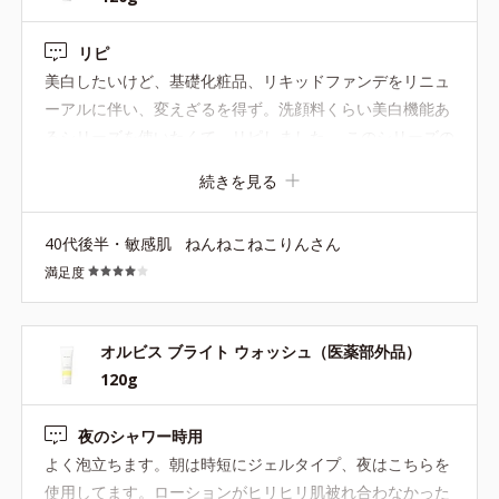
はありません。
リピ
【Step1 洗顔料】オルビス ブライト ウォッシュ
美白したいけど、基礎化粧品、リキッドファンデをリニュ
120g（医薬部外品）
ーアルに伴い、変えざるを得ず。洗顔料くらい美白機能あ
るシリーズを使いたくて、リピしました。 このシリーズの
うるおいを守りながらくすみ(*10)になる汚れを取り除き、肌本
化粧水はヒリヒリし赤くなり合わなかったのですが、洗顔
続きを見る
来の美しさを呼び起こします。
料は大丈夫。モコモコ泡立ち良く、シャワー中に使用して
います。
使用目安：1cm程度
40代後半・敏感肌
ねんねこねこりんさん
満足度
1.顔と手を水かぬるま湯で素洗いします。
2.手のひらに1㎝程度とり、少量の水かぬるま湯を加え、キメ細
かい濃密な泡ができるまでたっぷりと泡立てます。
オルビス ブライト ウォッシュ（医薬部外品）
3.顔の中心から外側へと泡を肌の上でころがすように、やさしく
120g
洗います。
4.肌に洗顔料が残らないように、人肌程度のぬるま湯で、10回以
夜のシャワー時用
上、ていねいにすすぎます。
よく泡立ちます。朝は時短にジェルタイプ、夜はこちらを
生え際やフェイスラインなどはすすぎ残しがないよう、よくすす
使用してます。ローションがヒリヒリ肌被れ合わなかった