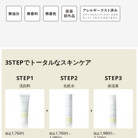
3STEPでトータルなスキンケア
STEP1
STEP2
STEP3
洗顔料
化粧水
保湿液
1,760
1,760
1,980
税込
円
税込
円～
税込
円～
1,980
2,200