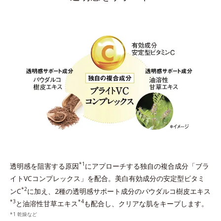
*1
透明感を阻害する原因
にアプローチする独自の複合成分「ブラ
イトVCコンプレックス」を配合。美白有効成分の安定型ビタミ
*2
ンC
に加え、2種の透明感サポート成分のパウダルコ樹皮エキス
*3
*4
と油溶性甘草エキス
も配合し、クリアな肌をキープします。
乾燥など