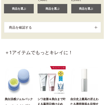
円
円
商品を選ぶ
商品を選ぶ
商品を選ぶ
商品を確認する
＋1アイテムでもっとキレイに！
美白涼感ジェルパック
シワ改善＆美白まで叶
自分史上最高の冴えわ
える薬用日焼け止め
たる透明美肌を目指す