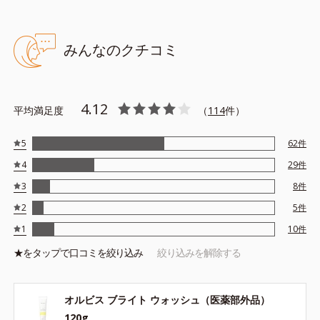
*1 メラニンの生成を抑え、シミ・ソバカスを防ぐ
*2 日本化粧品業界で初めてメラニンの第三のルートに着目し、
みんなのクチコミ
日本放射線影響学会第53回大会で2010年10月に初めて発表した
こと
*3 うるおいにより透明感のある肌
4.12
平均満足度
（
114
件）
*4 うるおいによる
*5 メラノサイトまで
5
62
件
*6 シミ・ソバカスが肌表面にあらわれること
4
29
件
*7 L-アスコルビン酸 2-グルコシド
*8 L-アスコルビン酸 2-グルコシド、パウダルコ樹皮エキス、油
3
8
件
溶性甘草エキス(2)
2
5
件
*9 乾燥など
1
10
件
★を
タップ
で口コミを絞り込み
絞り込みを解除する
※ウォッシュには高圧処理ビタミンCとブライトVCコンプレック
スは配合されていません。
オルビス ブライト ウォッシュ（医薬部外品）
アレルギーテスト済＝全ての方にアレルギーが起こらないということで
120g