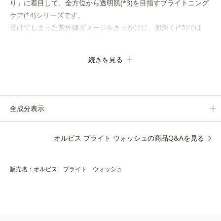
り」に着目して、全方位から透明肌(*3)を目指すブライトニング
ケア(*4)シリーズです。
受けてしまった紫外線ダメージをきっかけに、肌深く(*5)では
「メラニンにじみ(*6)」が発現。シミやそばかすという「点」だ
けでなく、透明感のなさなどの「面」での透明感を阻害する原因
続きを見る
を引き起こしていることがわかりました。
そこでオルビス ブライト シリーズは「メラニンにじみ」に着目
して「高圧処理ビタミンC(*7)」を採用。肌奥(*5)まで浸透し、
シミやソバカスの原因となるメラニンの生成を食い止めます。ま
全成分表示
たオルビス独自成分の「ブライトVCコンプレックス(*8)」が、透
明感を阻害する原因(*9)にアプローチします。さらに肌表面のな
オルビス ブライト ウォッシュの商品Q&Aを見る
めらかさやみずみずしさをサポートするために、肌荒れ防止有効
成分と速効性と持続性、2種の保湿成分も配合し、透明感を包括
的にサポート。全方位ケアのアプローチによって、肌本来の輝き
販売名：オルビス ブライト ウォッシュ
を生かして澄み渡る、輝き透明肌を叶えます。
L＝さっぱりタイプ（脂性肌～普通肌）
M＝しっとりタイプ（普通肌～乾性肌）