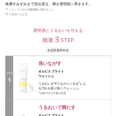
角層すみずみまで澄み渡る、輝き透明肌へ導きます。
シミ・ソバカスが肌表面に現れること
うるおいによる
透明感とうるおいを与える
3
簡単
STEP
全品医薬部外品
洗いながす
オルビス ブライト
STEP
ウォッシュ
1
*
うるおいを守りながらくすみ
によ
る汚れを取り除くウォッシュ。
皮脂汚れや不要な角質
うるおいで満たす
オルビス ブライト