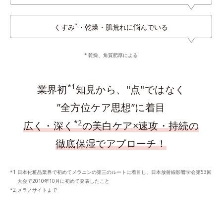
*
くすみ
・乾燥・肌荒れに悩んでいる
乾燥、角質肥厚による
*1
業界初
知見から、"点"ではなく
”全方位ケア思想”に着目
*2
広く・深く
の美白ケア×速攻・持続の
徹底保湿でアプローチ！
日本化粧品業界で初めてメラニンの第三のルートに着目し、日本放射線影響学会第53回
大会で2010年10月に初めて発表したこと
メラノサイトまで