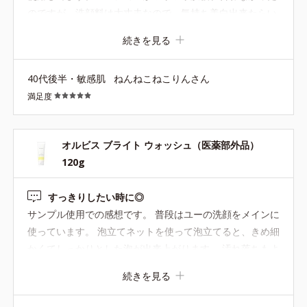
いでください。
のですが、洗顔料は大丈夫なので、気持ち美白出来たらい
いな程度でずっとリピしてます。
続きを見る
※ベースメイク、ポイントメイクを落とす場合は、クレンジング
料をご使用ください。
40代後半・敏感肌
ねんねこねこりんさん
*10 皮脂汚れや不要な角質
満足度
オルビス ブライト ウォッシュ（医薬部外品）
●無油分、無香料、無着色 ●グリチルリチン酸ジカリウム＝肌荒れ防
120g
止有効成分
●速攻性保湿成分*1 ●持続性保湿成分*2
すっきりしたい時に◎
●くすみ吸着成分*3＝くすみの原因となる皮脂汚れや古い角質を吸
サンプル使用での感想です。 普段はユーの洗顔をメインに
着し取り除く成分
●カンゾウ葉エキス＝うるおいを保ち肌をすこやかに整える保湿成分
使っています。 泡立てネットを使って泡立てると、きめ細
●アルコールフリー
かくてしっかりとした泡が出来上がります。 汚れ落ちもよ
く洗い流した後はお肌がすっきり。 お風呂上りで保湿する
*1 ヒアルロン酸ナトリウム（２） *2 ソルビトール発酵多糖液 *3
続きを見る
までに時間があると乾燥肌の私では少しつっぱる感じがあ
ヒドロキシプロピル－β－シクロデキストリン
るので、夏にすっきりしたい時はユーではなくこちらを使