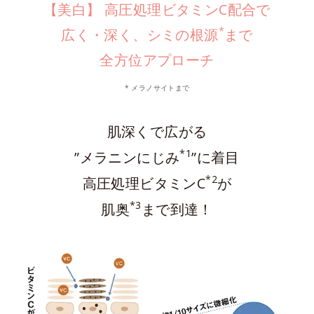
【美白】 高圧処理ビタミンC配合で
*
広く・深く、シミの根源
まで
全方位アプローチ
* メラノサイトまで
肌深くで広がる
*1
”メラニンにじみ
”に着目
*2
高圧処理ビタミンC
が
*3
肌奥
まで到達！