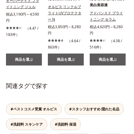
オーバーナイト ブラ
美白美容液
イトニング ジェル
オルビス リンクルブ
ライトUVプロテクタ
アドバンスド ブライ
税込3,190円～4,590
ー N
トニング セラム
円
税込3,850円～8,280
税込4,620円～8,280
（4.47 /
円
円
183件）
（4.64 /
（4.38 /
863件）
516件）
商品を選ぶ
商品を選ぶ
商品を選ぶ
関連タグで探す
#ベストコスメ受賞 オルビス
#スタッフおすすめ 隠れた名品
#洗顔料 スキンケア
#洗顔料 保湿