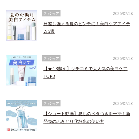
2026/07/28
スキンケア
日差し強まる夏のピンチに！美白ケアアイテ
ム5選
2026/07/23
スキンケア
【★4.3超え】クチコミで大人気の美白ケア
TOP3
2026/07/23
スキンケア
【ショート動画】夏肌のベタつきを一掃！新
発売のふきとり化粧水の使い方