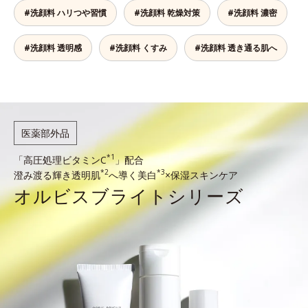
#洗顔料 ハリつや習慣
#洗顔料 乾燥対策
#洗顔料 濃密
#洗顔料 透明感
#洗顔料 くすみ
#洗顔料 透き通る肌へ
医薬部外品
*1
「高圧処理ビタミンC
」配合
*2
*3
澄み渡る輝き透明肌
へ導く美白
×保湿スキンケア
オルビスブライト
シリーズ