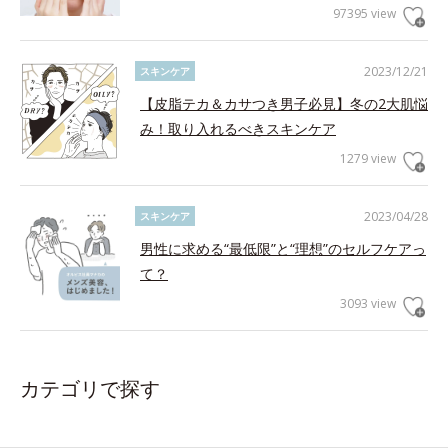
97395 view
2023/12/21
スキンケア
【皮脂テカ＆カサつき男子必見】冬の2大肌悩
み！取り入れるべきスキンケア
1279 view
2023/04/28
スキンケア
男性に求める“最低限”と“理想”のセルフケアっ
て？
3093 view
カテゴリで探す