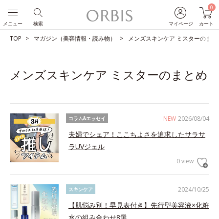
0
メニュー
検索
マイページ
カート
TOP
マガジン（美容情報・読み物）
メンズスキンケア ミスターのまと
メンズスキンケア ミスターのまとめ
NEW
2026/08/04
コラム&エッセイ
夫婦でシェア！ここちよさを追求したサラサ
ラUVジェル
0 view
2024/10/25
スキンケア
【肌悩み別！早見表付き】先行型美容液×化粧
水の組み合わせ8選