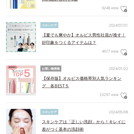
9248 view
2024/07/31
スキンケア
【夏でも爽やか】オルビス男性社員が推す！
好印象をつくるアイテムは？
4677 view
2024/07/22
お買い物情報
【保存版】オルビス価格帯別人気ランキン
グ 各BEST５
23297 view
2024/05/08
スキンケア
スキンケアは「正しい洗顔」から！キレイに
差がつく基本の洗顔術