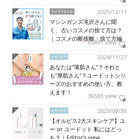
2025/12/11
ライフスタイル
マシンガンズ滝沢さんに聞
く、古いコスメの捨て方は？
｜コスメの断捨離・捨て方編
65891 view
2024/11/27
スキンケア
あなたは“薄肌さん”？それと
も“厚肌さん”？ユードットシリ
ーズのおすすめの使い方、教
えます！
36583 view
2023/08/30
スキンケア
【オルビス2大スキンケア】ユ
ー or ユードット 私にはどっ
ち？｜Editor’s view