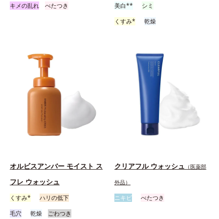
キメの乱れ
べたつき
美白**
シミ
くすみ*
乾燥
オルビスアンバー モイスト ス
クリアフル ウォッシュ
（医薬部
フレ ウォッシュ
外品）
くすみ*
ハリの低下
ニキビ
べたつき
毛穴
乾燥
ごわつき