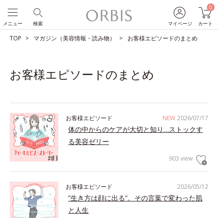
0
メニュー
検索
マイページ
カート
TOP
マガジン（美容情報・読み物）
お客様エピソードのまとめ
お客様エピソードのまとめ
お客様エピソード
NEW
2026/07/17
体の中からのケアが大切と知り…ストックす
る美容ゼリー
903 view
お客様エピソード
2026/05/12
”生き方は顔に出る”。その言葉で変わった肌
と人生