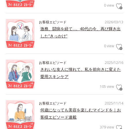
0 view
お客様エピソード
2026/03/13
激務、闘病を経て…。40代の今、再び輝き出
した“きっかけ”
0 view
お客様エピソード
2025/12/16
きれいな友人に憧れて。私を前向きに変えた
愛用スキンケア
105 view
お客様エピソード
2025/11/14
何歳になっても美容を楽しむマインドを｜お
客様エピソード連載
379 view