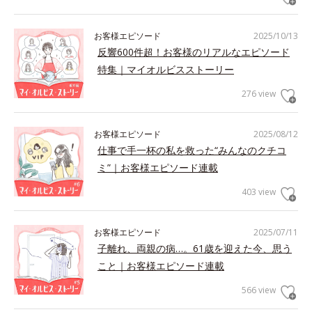
お客様エピソード
2025/10/13
反響600件超！お客様のリアルなエピソード
特集｜マイオルビスストーリー
276 view
お客様エピソード
2025/08/12
仕事で手一杯の私を救った“みんなのクチコ
ミ”｜お客様エピソード連載
403 view
お客様エピソード
2025/07/11
子離れ、両親の病…。61歳を迎えた今、思う
こと｜お客様エピソード連載
566 view