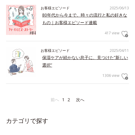
お客様エピソード
2025/06/13
80年代から今まで。時々の流行と私の好きな
もの｜お客様エピソード連載
417 view
お客様エピソード
2025/04/11
保湿ケアが続かない息子に、見つけた”新しい
選択”
1306 view
前へ
1
2
次へ
カテゴリで探す