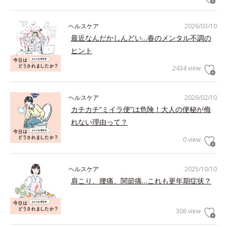
ヘルスケア
2026/03/10
最近なんだかしんどい…春のメンタル不調の
ヒント
2434 view
ヘルスケア
2026/02/10
カチカチ“ミイラ便”は危険！大人の便秘が侮
れない理由って？
0 view
ヘルスケア
2025/10/10
肩こり、腰痛、関節痛…これも更年期症状？
306 view