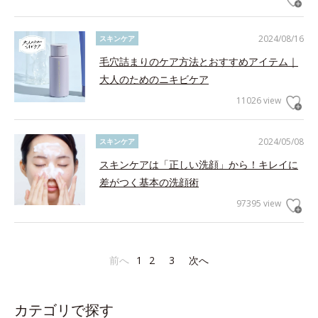
2024/08/16
スキンケア
毛穴詰まりのケア方法とおすすめアイテム｜
大人のためのニキビケア
11026 view
2024/05/08
スキンケア
スキンケアは「正しい洗顔」から！キレイに
差がつく基本の洗顔術
97395 view
前へ
1
2
3
次へ
カテゴリで探す