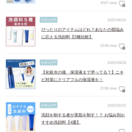
4767 view
2025/06/26
スキンケア
ぴったりのアイテムはどれ？あなたの肌悩み
に応える洗顔料【5種比較】
2548 view
2025/04/28
スキンケア
【化粧水の後、保湿液まで塗ってる？】ニキ
ビ対策にクリアフルの保湿液を！
2198 view
2025/03/25
スキンケア
洗顔を制する者が美肌を制す！？ お悩み別お
すすめ洗顔料【4選】