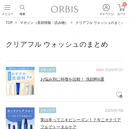
0
メニュー
検索
マイページ
カート
TOP
マガジン（美容情報・読み物）
クリアフル ウォッシュのまとめ
クリアフル ウォッシュのまとめ
NEW
2026/07/21
スキンケア
お悩み別に特徴を比較！ 洗顔料6選
2026/01/08
スキンケア
実は冬ってニキビシーズン！？今こそクリア
フルでトータルケア