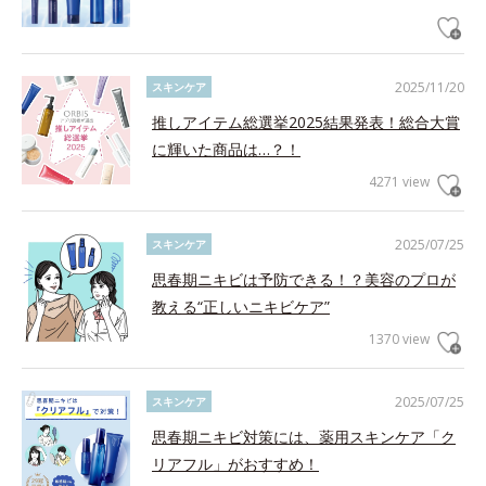
2025/11/20
スキンケア
推しアイテム総選挙2025結果発表！総合大賞
に輝いた商品は…？！
4271 view
2025/07/25
スキンケア
思春期ニキビは予防できる！？美容のプロが
教える“正しいニキビケア”
1370 view
2025/07/25
スキンケア
思春期ニキビ対策には、薬用スキンケア「ク
リアフル」がおすすめ！