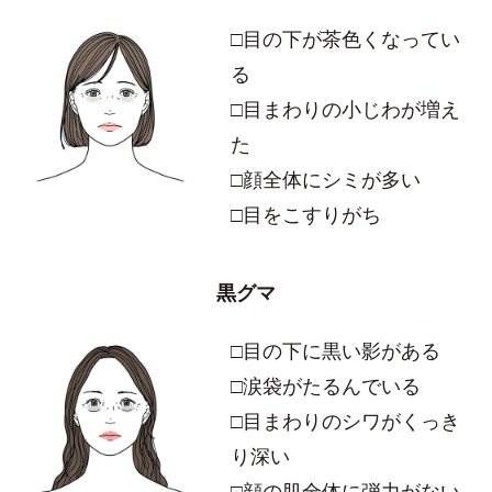
□目の下が茶色くなってい
る
□目まわりの小じわが増え
た
□顔全体にシミが多い
□目をこすりがち
黒グマ
□目の下に黒い影がある
□涙袋がたるんでいる
□目まわりのシワがくっき
り深い
□顔の肌全体に弾力がない