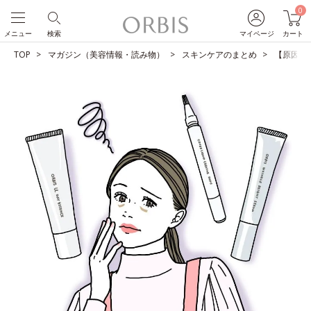
0
メニュー
検索
マイページ
カート
TOP
マガジン（美容情報・読み物）
スキンケアのまとめ
【原因別