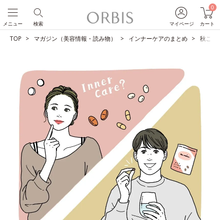
0
メニュー
検索
マイページ
カート
TOP
マガジン（美容情報・読み物）
インナーケアのまとめ
秋こそ