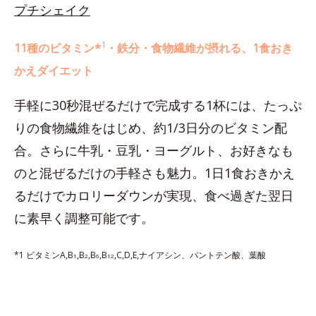
プチシェイク
1
11種のビタミン*
・鉄分・食物繊維が摂れる、1食おき
かえダイエット
手軽に30秒混ぜるだけで完成する1杯には、たっぷ
りの食物繊維をはじめ、約1/3日分のビタミン配
合。さらに牛乳・豆乳・ヨーグルト、お好きなも
のと混ぜるだけの手軽さも魅力。1日1食おきかえ
るだけでカロリーダウンが実現、食べ過ぎた翌日
に素早く調整可能です。
*1 ビタミンA,B
,B
,B
,B
,C,D,E,ナイアシン、パントテン酸、葉酸
1
2
6
12