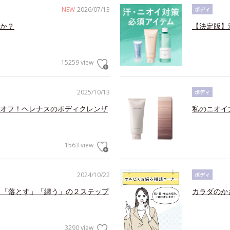
NEW
2026/07/13
ボディ
か？
【決定版】
15259 view
2025/10/13
ボディ
オフ！ヘレナスのボディクレンザ
私のニオイ
1563 view
2024/10/22
ボディ
る「落とす」「纏う」の２ステップ
カラダのか
3290 view