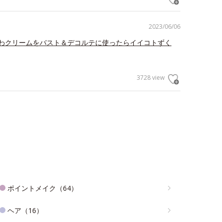
2023/06/06
わクリームをバスト＆デコルテに使ったらイイコトずく
3728 view
ポイントメイク（64）
ヘア（16）