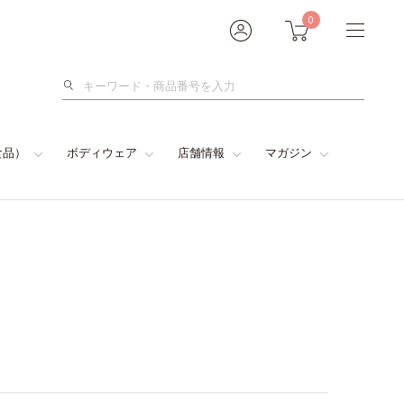
0
検
索
食品）
ボディウェア
店舗情報
マガジン