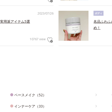
2023/07/26
ボディ
実用派アイテム5選
名品ふわふ
め！
10767 view
ベースメイク（52）
インナーケア（33）