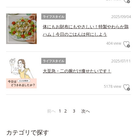
2025/09/04
ライフスタイル
体にもお財布にもやさしい！特製やわらか鶏
ハム｜今日のごはんは何にしよう
404 view
2025/07/11
ライフスタイル
大至急・二の腕だけ痩せたいです！
5178 view
前へ
1
2
3
次へ
カテゴリで探す