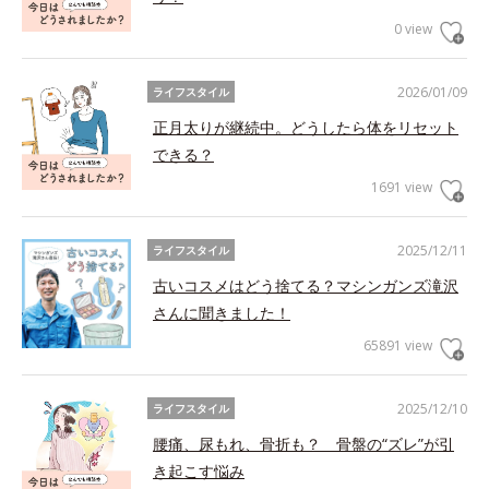
0 view
2026/01/09
ライフスタイル
正月太りが継続中。どうしたら体をリセット
できる？
1691 view
2025/12/11
ライフスタイル
古いコスメはどう捨てる？マシンガンズ滝沢
さんに聞きました！
65891 view
2025/12/10
ライフスタイル
腰痛、尿もれ、骨折も？ 骨盤の“ズレ”が引
き起こす悩み