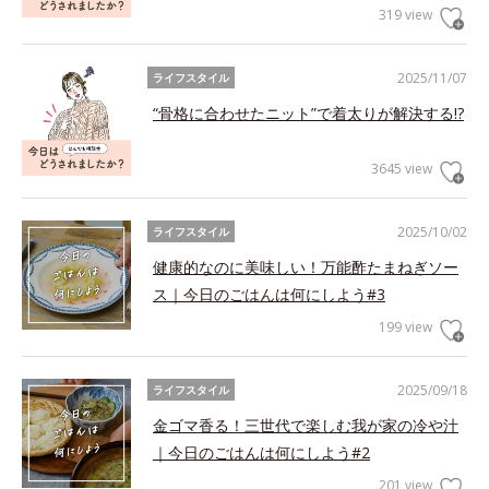
319 view
2025/11/07
ライフスタイル
“骨格に合わせたニット”で着太りが解決する!?
3645 view
2025/10/02
ライフスタイル
健康的なのに美味しい！万能酢たまねぎソー
ス｜今日のごはんは何にしよう#3
199 view
2025/09/18
ライフスタイル
金ゴマ香る！三世代で楽しむ我が家の冷や汁
｜今日のごはんは何にしよう#2
201 view