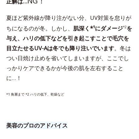
NG！
正解は…
夏ほど紫外線が降り注がない分、UV対策を怠りが
ちになるのが冬。しかし、
肌深く*¹にダメージ
*2
を
与え、ハリの低下などを引き起こすことで毛穴を
目立たせるUV-Aは冬でも降り注いでいます
。冬は
つい日焼け止めを省いてしまいますが、ここでし
っかりケアできるかが今後の肌を左右すること
に…！
*1 角層まで *2 ハリの低下、乾燥など
美容のプロのアドバイス