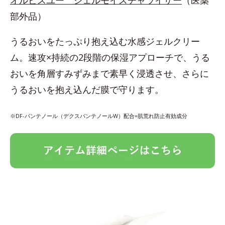
部外品）
うるおいをたっぷり抱え込む水感ジェルクリー
ム。速攻×持続の2段階の保湿アプローチで、うる
おいを角層すみずみまで素早く浸透させ、さらに
うるおいを抱え込んだ膜で守ります。
※DF-パンテノール（デクスパンテノールW）配合=肌荒れ防止有効成分