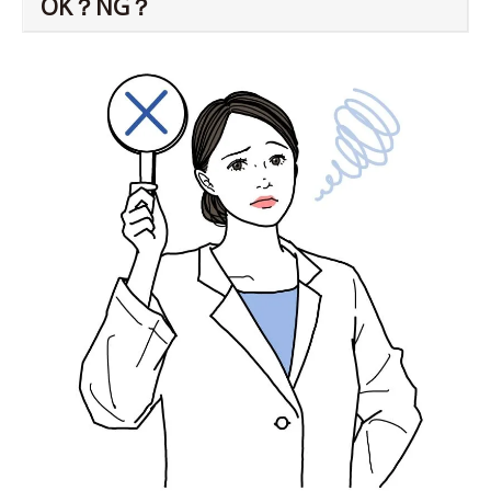
OK？NG？