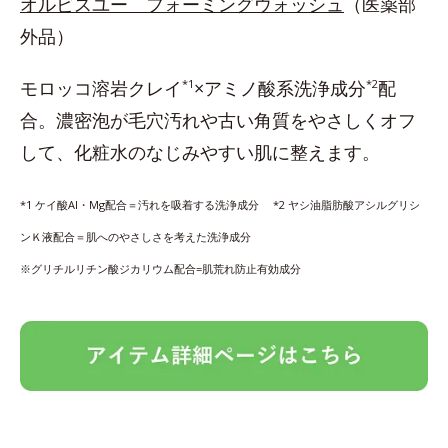
オルビスユー フォーミングウォッシュ
（医薬部
外品）
モロッコ溶岩クレイ
*1
×アミノ酸系洗浄成分
*2
配
合。濃密泡が毛穴汚れや古い角質をやさしくオフ
して、化粧水のなじみやすい肌に整えます。
*1 ケイ酸Al・Mg配合＝汚れを吸着する洗浄成分 *2 ヤシ油脂肪酸アシルグリシ
ンＫ液配合＝肌へのやさしさを考えた洗浄成分
※グリチルリチン酸ジカリウム配合=肌荒れ防止有効成分