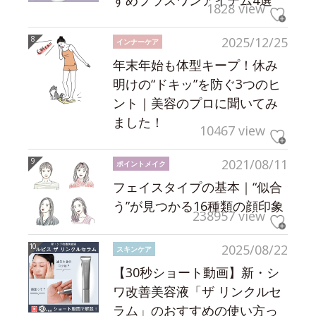
すめプラスワンアイテム4選
1828 view
2025/12/25
インナーケア
年末年始も体型キープ！休み
明けの“ドキッ”を防ぐ3つのヒ
ント｜美容のプロに聞いてみ
ました！
10467 view
2021/08/11
ポイントメイク
フェイスタイプの基本｜“似合
う”が見つかる16種類の顔印象
238957 view
2025/08/22
スキンケア
【30秒ショート動画】新・シ
ワ改善美容液「ザ リンクルセ
ラム」のおすすめの使い方っ