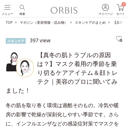
0
メニュー
検索
マイページ
カート
TOP
マガジン（美容情報・読み物）
スキンケアのまとめ
【真冬の
397 view
スキンケア
【真冬の肌トラブルの原因
は？】マスク着用の季節を乗
り切るケアアイテム＆顔トレ
テク｜美容のプロに聞いてみ
ました！
冬の肌を取り巻く環境は過酷そのもの。冷気や暖
房の影響で乾燥が深刻化しやすい季節です。さら
に、インフルエンザなどの感染症対策でマスクを