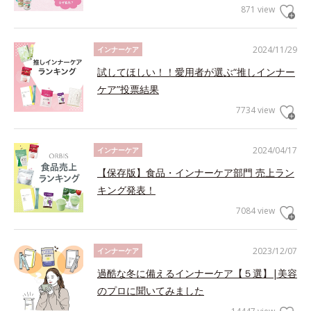
871 view
2024/11/29
インナーケア
試してほしい！！愛用者が選ぶ“推しインナー
ケア”投票結果
7734 view
2024/04/17
インナーケア
【保存版】食品・インナーケア部門 売上ラン
キング発表！
7084 view
2023/12/07
インナーケア
過酷な冬に備えるインナーケア【５選】|美容
のプロに聞いてみました