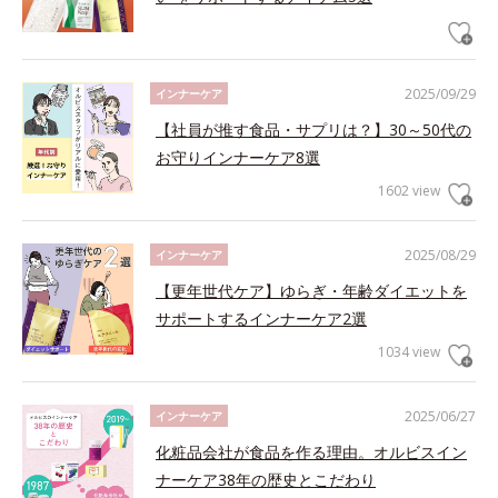
2025/09/29
インナーケア
【社員が推す食品・サプリは？】30～50代の
お守りインナーケア8選
1602 view
2025/08/29
インナーケア
【更年世代ケア】ゆらぎ・年齢ダイエットを
サポートするインナーケア2選
1034 view
2025/06/27
インナーケア
化粧品会社が食品を作る理由。オルビスイン
ナーケア38年の歴史とこだわり