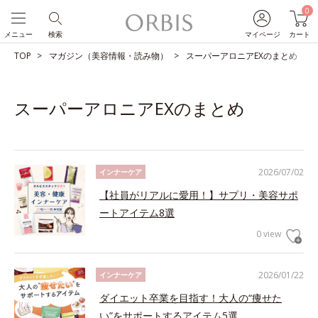
0
メニュー
検索
マイページ
カート
TOP
マガジン（美容情報・読み物）
スーパーアロニアEXのまとめ
スーパーアロニアEXのまとめ
2026/07/02
インナーケア
【社員がリアルに愛用！】サプリ・美容サポ
ートアイテム8選
0 view
2026/01/22
インナーケア
ダイエット卒業を目指す！大人の“痩せた
い”をサポートするアイテム5選