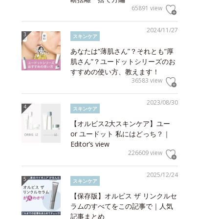
65891 view
2024/11/27
スキンケア
あなたは“薄肌さん”？それとも“厚
肌さん”？ユードットシリーズのお
すすめの使い方、教えます！
36583 view
2023/08/30
スキンケア
【オルビス2大スキンケア】ユー
or ユードット 私にはどっち？｜
Editor’s view
226609 view
2025/12/24
スキンケア
【保存版】オルビス ザ リンクルセ
ラムのすべてをこの記事で｜人気
記事まとめ