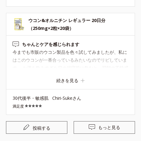
ウコン&オルニチン レギュラー 20日分
（250mg×2粒×20袋）
ちゃんとケアを感じられます
今までも市販のウコン製品を色々試してみましたが、私に
はこのウコンが一番合っているみたいなのでリピしていま
す。 お酒を飲みすぎた日の就寝前に飲むと、翌朝の不快感
がほぼ無いです！もちろん、お酒の量によっては酔いは残
続きを見る
りますが、重さを感じること無く起きられます。体感で言
うと『アルコールが残っていない』というより『二日酔い
30代後半・敏感肌
Chiri-Sukeさん
が残っていない』という感じ。 お酒を飲む日に関わらず、
満足度
疲れているな〜という時も、１日１錠を数日飲み続けてま
す。 個別包装になっているので、持ち歩きにも便利でおす
すめです。
もっと見る
投稿する