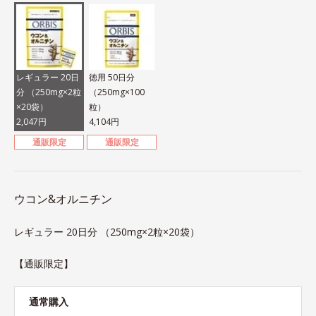
レギュラー 20日
徳用 50日分
分 （250mg×2粒
（250mg×100
×20袋）
粒）
2,047円
4,104円
通販限定
通販限定
ウコン&オルニチン
レギュラー 20日分 （250mg×2粒×20袋）
【通販限定】
通常購入