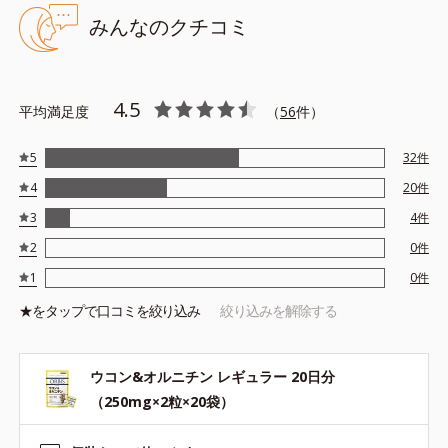
みんなのクチコミ
4.5
平均満足度
（
56
件）
5
32
件
4
20
件
3
4
件
2
0
件
1
0
件
★を
タップ
で口コミを絞り込み
絞り込みを解除する
ウコン&オルニチン レギュラー 20日分
（250mg×2粒×20袋）