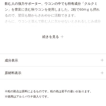
飲む人の強力サポーター、ウコンの中でも特有成分「クルクミ
ン」を豊富に含む秋ウコンを使用しました。2粒で60mｇも摂れ
るので、翌日も朝からさわやかに活動できます。
さらに、ウコンと並んで飲む人に欠かせないとされるしじみ成分
「オルニチン」を配合しました。しじみ約200個分*相当のオル
ニチンが、アルギニン、シトルリンとともに働いて、内側からの
続きを見る
立ち直りをしっかりサポートします。
お酒や脂っこい食事をした翌日の体調を整えたい方におすすめの
サプリメントです。
成分表示
＊オルビス調べ
原材料表示
※粒の斑点は原料によるものです。粒の色は若干の違いがあります。
※徳用はアルミパウチ袋入りです。