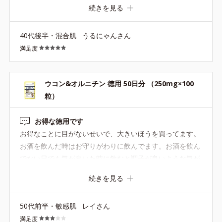
な気もするけど、毎日続けるサプリじゃないし、体に合っ
続きを見る
てるし、飲みやすいし、体調サポートのために、お徳用で
リピートしました！これはお気に入り。
40代後半・混合肌
うるにゃんさん
満足度
ウコン&オルニチン 徳用 50日分 （250mg×100
粒）
お得な徳用です
お得なことに目がないせいで、大きいほうを買ってます。
お酒を飲んだ時はお守りがわりに飲んでます。お酒を飲ん
でない日でも気が向いた時に飲むと調子が良いような気が
します。
続きを見る
50代前半・敏感肌
レイさん
満足度