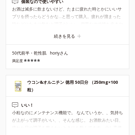
個装なので使いやすい
お酒は滅多に飲まないけど、たまに疲れた時とかにいいサ
プリを摂ったらどうかな…と思って購入。疲れが溜まった
時などにたまに飲むと調子がいい。 個装なので持ち歩きや
すいし、品質も落ちにくいのが良いと思う。ウコンは常用
続きを見る
すると逆によくないので、毎日とかしょっちゅう飲むのは
止めといた方が良いですよ。 健康食品であってもほどほど
50代前半・乾性肌
horiyさん
にです。
満足度
ウコン&オルニチン 徳用 50日分 （250mg×100
粒）
いい！
小粒なのにメンテナンス機能で。 なんていうか、、気持ち
が上がって調子がいい、、そんな感じ。 お酒飲みたい日、
疲れた日や調子を整えたいときにも飲んでます。少し高価