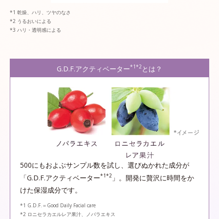
乾燥、ハリ、ツヤのなさ
うるおいによる
ハリ・透明感による
*1*2
G.D.F.アクティベーター
とは？
500にもおよぶサンプル数を試し、選びぬかれた成分が
*1*2
「G.D.F.アクティベーター
」。開発に贅沢に時間をか
けた保湿成分です。
*1 G.D.F.＝Good Daily Facial care
*2 ロニセラカエルレア果汁、ノバラエキス