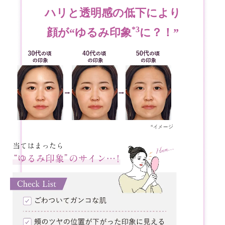
ハリと透明感の低下により
*3
顔が“ゆるみ印象
に？！”