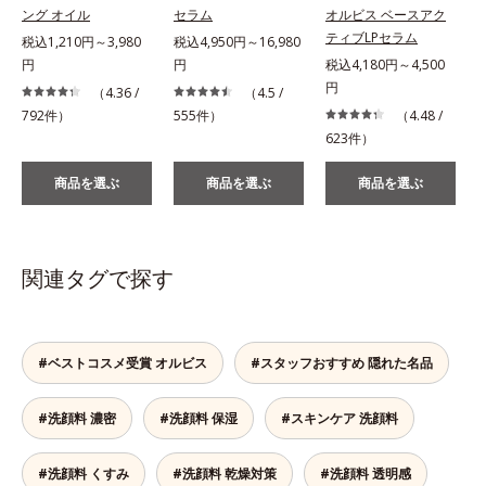
ング オイル
セラム
オルビス ベースアク
ティブLPセラム
税込1,210円～3,980
税込4,950円～16,980
円
円
税込4,180円～4,500
税
円
（4.36 /
（4.5 /
792件）
555件）
（4.48 /
623件）
商品を選ぶ
商品を選ぶ
商品を選ぶ
関連タグで探す
#ベストコスメ受賞 オルビス
#スタッフおすすめ 隠れた名品
#洗顔料 濃密
#洗顔料 保湿
#スキンケア 洗顔料
#洗顔料 くすみ
#洗顔料 乾燥対策
#洗顔料 透明感