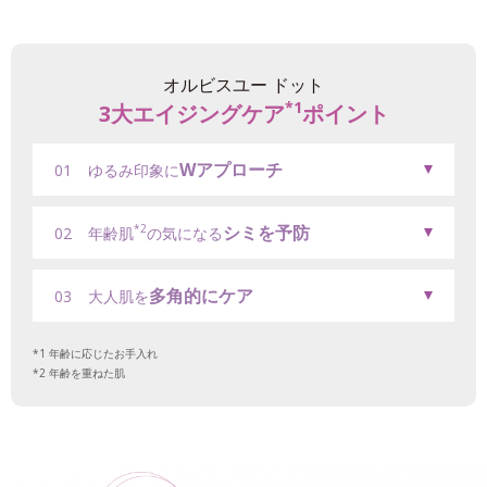
オルビスユー ドット
*1
3大エイジングケア
ポイント
Wアプローチ
01
ゆるみ印象に
シミを予防
*2
02
年齢肌
の気になる
多角的にケア
03
大人肌を
年齢に応じたお手入れ
年齢を重ねた肌