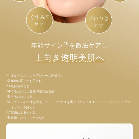
*8
年齢サイン
を徹底ケアし
上向き透明美肌へ
オルビススキンケアシリーズ内保湿力
年齢に応じたお手入れ
気持ちのこと
うるおいによる透明感のある肌
うるおいによる
メラニンの生成を抑え、シミ・ソバカスを防ぐ（オルビスユー ドット フォーミングウ
ォッシュを除く）
乾燥によるくすみ
乾燥、ハリ、ツヤのなさ