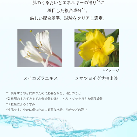
*4
肌のうるおいとエネルギーの巡り
に
*2
着目した複合成分
。
厳しい配合基準、試験をクリアし選定。
肌をすこやかに保つために必要な水分、油分のこと
角層のすみずみまで水分油分を保ち、ハリ・ツヤを与える保湿成分
乾燥によるくすみ
肌をすこやかに保つために必要な水分、油分などの巡り