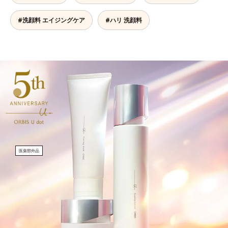
#洗顔料 エイジングケア
#ハリ 洗顔料
医薬部外品