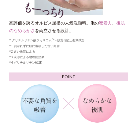
高評価を誇るオルビス屈指の人気洗顔料。泡の
密着力
、
後肌
のなめらかさ
を両立させる設計。
*4
* グリチルリチン酸ジカリウム
＝肌荒れ防止有効成分
*1 剥がれずに肌に蓄積した古い角層
*2 古い角質による
*3 洗浄による物理的効果
*4 グリチルリチン酸2K
POINT