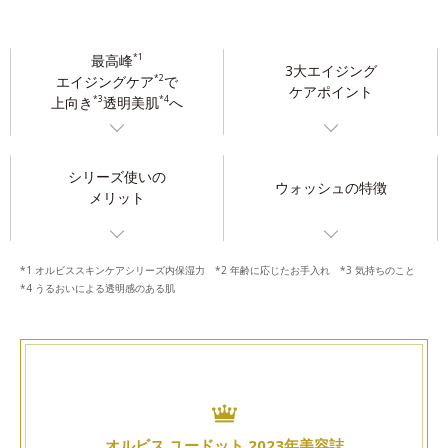
最高峰
*1
3大エイジング
エイジングケア
で
*2
ケアポイント
上向き
透明美肌
へ
*3
*4
シリーズ使いの
ウォッシュの特徴
メリット
*1 オルビススキンケアシリーズ内保湿力 *2 年齢に応じたお手入れ *3 気持ちのこと
*4 うるおいによる透明感のある肌
オルビス ユードット 2023年美容誌