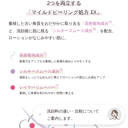
2つを両立する
「マイルドピーリング処方 EX」
*5
蓄積した古い角質をおだやかに取り去る
「高密着泡成分
」
*6
と、洗顔後に肌に残る
「シルキースムース成分
」
を配合。
ローションがなじみやすい肌に。
*5
高密着泡成分
吸着力をアップさせ蓄積した角層を絡めとりやすくする
*6
シルキースムース成分
後肌をしっとりなめらかに整えてローションの肌なじみ感をアップ
*7
レイヤーリムーバー
蓄積した角層を剥がれやすい状態に整える
洗顔料の違い・比較について
ご案内します。