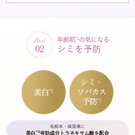
化粧水・保湿液に
*2
美白
有効成分トラネキサム酸を配合