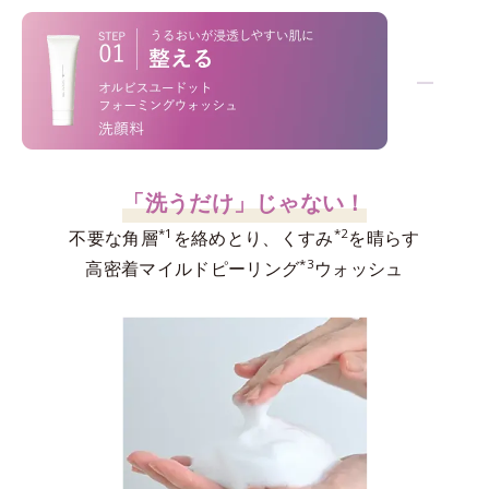
−
「洗うだけ」じゃない！
*1
*2
不要な角層
を絡めとり、くすみ
を晴らす
*3
高密着マイルドピーリング
ウォッシュ