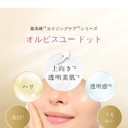
*1
*2
最高峰
エイジングケア
シリーズ
オルビスユー ドット