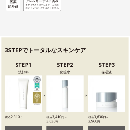
3STEPでトータルなスキンケア
STEP1
STEP2
STEP3
洗顔料
化粧水
保湿液
2,310
3,410
3,630
税込
円
税込
円～
税込
円～
3,630
3,960
円
円