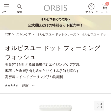
0
メニュー
検索
マイページ
カート
オルビス初めての方へ
公式通販だけの特別セット販売中！
TOP
スキンケア
オルビスユー ドットシリーズ
オルビスユー ドット
オルビスユー ドット フォーミング
ウォッシュ
美白(*1)も叶える最高峰(*2)エイジングケア(*3)。
蓄積した角層(*4)を絡めとりくすみ(*5)を晴らす
高密着マイルドピーリング(*6)洗顔料
675件