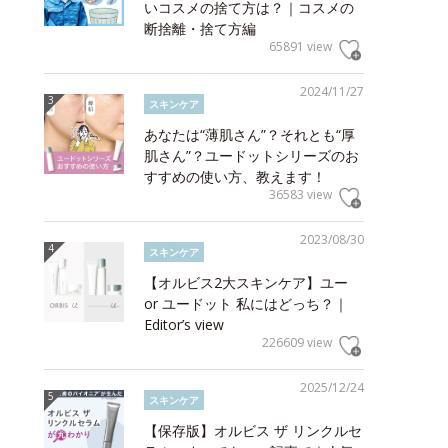
いコスメの捨て方は？｜コスメの
断捨離・捨て方編
65891 view
2024/11/27
スキンケア
あなたは“薄肌さん”？それとも“厚
肌さん”？ユードットシリーズのお
すすめの使い方、教えます！
36583 view
2023/08/30
スキンケア
【オルビス2大スキンケア】ユー
or ユードット 私にはどっち？｜
Editor’s view
226609 view
2025/12/24
スキンケア
【保存版】オルビス ザ リンクルセ