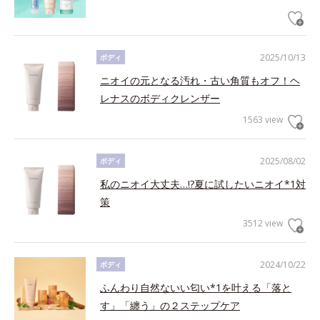
2025/10/13
ボディ
ニオイの元となる汚れ・古い角質もオフ！ヘ
レナスのボディクレンザー
1563 view
2025/08/02
ボディ
私のニオイ大丈夫…!?夏に試したいニオイ*1対
策
3512 view
2024/10/22
ボディ
ふんわり自然ないい匂い*1を叶える「落と
す」「纏う」の２ステップケア