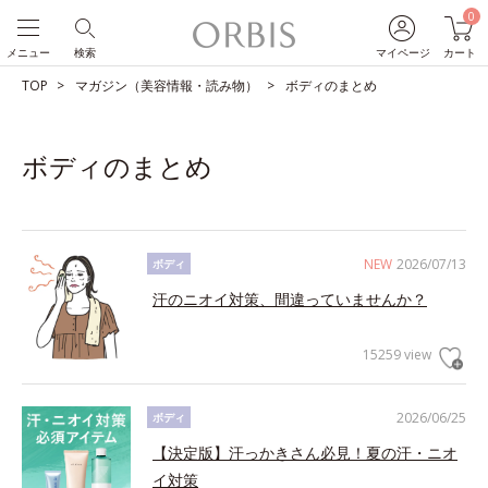
0
メニュー
検索
マイページ
カート
TOP
マガジン（美容情報・読み物）
ボディのまとめ
ボディのまとめ
NEW
2026/07/13
ボディ
汗のニオイ対策、間違っていませんか？
15259 view
2026/06/25
ボディ
【決定版】汗っかきさん必見！夏の汗・ニオ
イ対策