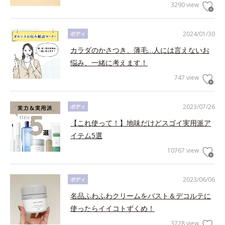
3290 view
2024/01/30
ボディ
カラダのかさつき、薄毛…人には言えないお
悩み、一緒に考えます！
747 view
2023/07/26
ボディ
【これ使って！】地味だけどスゴイ実用派ア
イテム5選
10767 view
2023/06/06
ボディ
名品ふわふわクリームをバスト＆デコルテに
使ったらイイコトずくめ！
3728 view