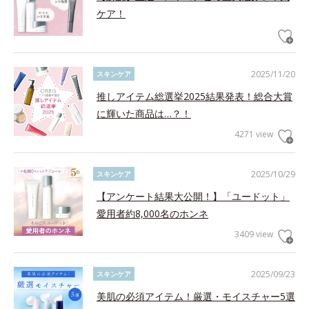
ケア！
2025/11/20
スキンケア
推しアイテム総選挙2025結果発表！総合大賞
に輝いた商品は…？！
4271 view
2025/10/29
スキンケア
【アンケート結果大公開！】「ユードット」
愛用者約8,000名のホンネ
3409 view
2025/09/23
スキンケア
美肌の必須アイテム！厳選・モイスチャー5選