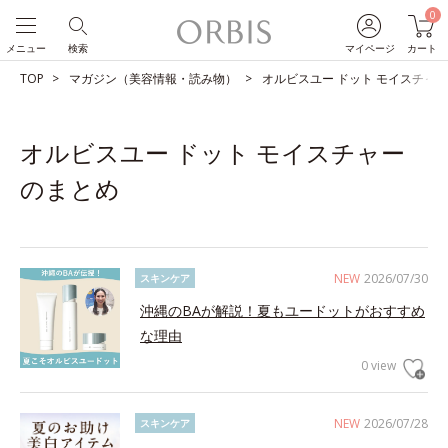
0
メニュー
検索
マイページ
カート
TOP
マガジン（美容情報・読み物）
オルビスユー ドット モイスチャ
オルビスユー ドット モイスチャー
のまとめ
NEW
2026/07/30
スキンケア
沖縄のBAが解説！夏もユードットがおすすめ
な理由
0 view
NEW
2026/07/28
スキンケア