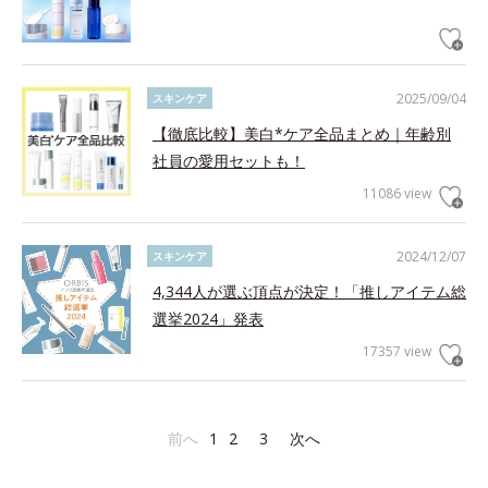
2025/09/04
スキンケア
【徹底比較】美白*ケア全品まとめ｜年齢別
社員の愛用セットも！
11086 view
2024/12/07
スキンケア
4,344人が選ぶ頂点が決定！「推しアイテム総
選挙2024」発表
17357 view
前へ
1
2
3
次へ