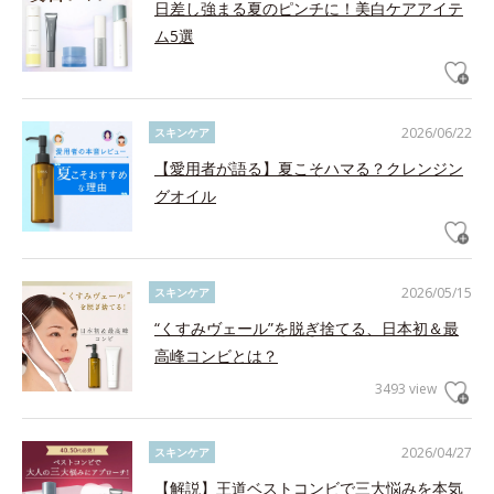
日差し強まる夏のピンチに！美白ケアアイテ
ム5選
2026/06/22
スキンケア
【愛用者が語る】夏こそハマる？クレンジン
グオイル
2026/05/15
スキンケア
“くすみヴェール”を脱ぎ捨てる、日本初＆最
高峰コンビとは？
3493 view
2026/04/27
スキンケア
【解説】王道ベストコンビで三大悩みを本気