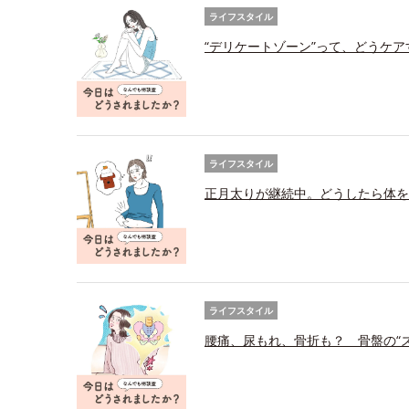
ライフスタイル
“デリケートゾーン”って、どうケ
ライフスタイル
正月太りが継続中。どうしたら体を
ライフスタイル
腰痛、尿もれ、骨折も？ 骨盤の“