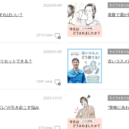
2026/05/09
ライフスタイ
アすればいい？
老眼で眉が
2510 view
2026/01/09
ライフスタイ
リセットできる？
古いコスメ
1691 view
2025/12/10
ライフスタイ
ズレ”が引き起こす悩み
“骨格に合
319 view