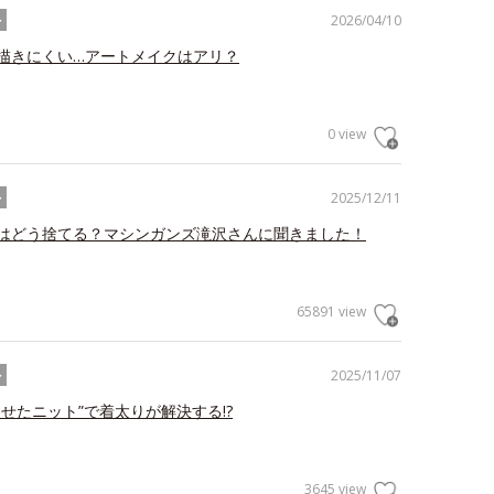
2026/04/10
ル
描きにくい…アートメイクはアリ？
0 view
2025/12/11
ル
はどう捨てる？マシンガンズ滝沢さんに聞きました！
65891 view
2025/11/07
ル
わせたニット”で着太りが解決する!?
3645 view