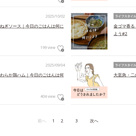
2025/10/02
ライフスタイ
ねぎソース｜今日のごはんは何に
金ゴマ香る
よう#2
199 view
2025/09/04
ライフスタイ
わらか鶏ハム｜今日のごはんは何
大至急・二
404 view
前へ
1
2
3
次へ