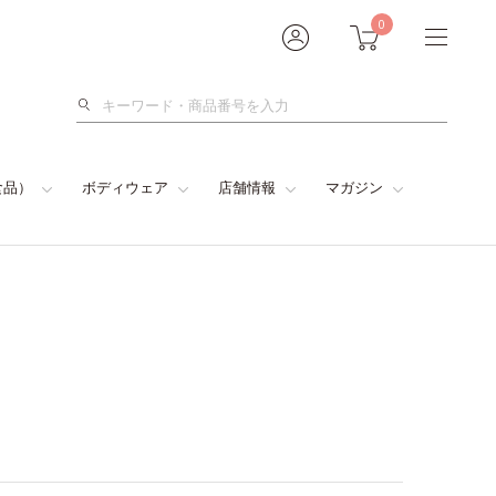
0
検
索
食品）
ボディウェア
店舗情報
マガジン