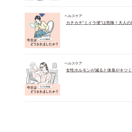
ヘルスケア
カチカチ“ミイラ便”は危険！大人
ヘルスケア
女性ホルモンが減ると体臭がキツく