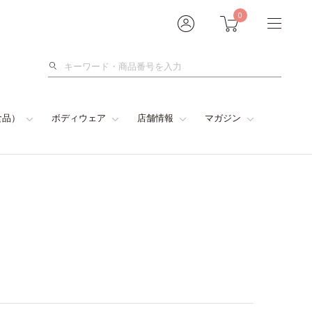
0
検
索
食品）
ボディウェア
店舗情報
マガジン