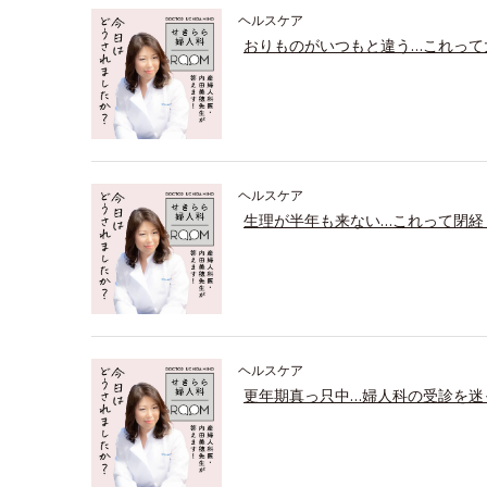
ヘルスケア
おりものがいつもと違う…これって
ヘルスケア
生理が半年も来ない…これって閉経
ヘルスケア
更年期真っ只中…婦人科の受診を迷