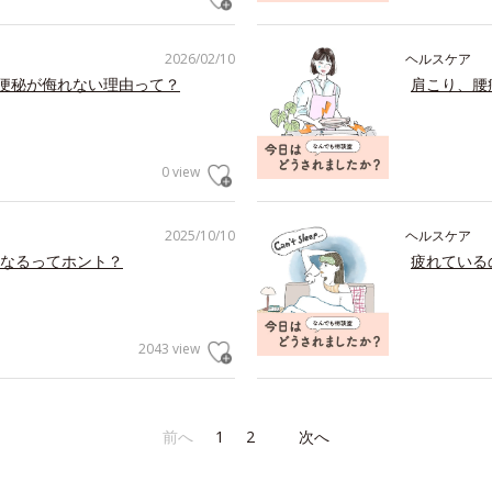
2026/02/10
ヘルスケア
の便秘が侮れない理由って？
肩こり、腰
0 view
2025/10/10
ヘルスケア
なるってホント？
疲れている
2043 view
前へ
1
2
次へ