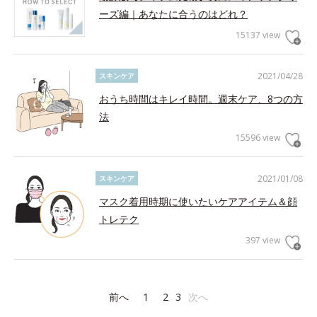
ーズ編｜あなたに合うのはどれ？
15137 view
2021/04/28
スキンケア
おうち時間はキレイ時間。週末ケア、8つの方
法
15596 view
2021/01/08
スキンケア
マスク着用時期に使いたいケアアイテム＆顔
トレテク
397 view
前へ
1
2
3
次へ