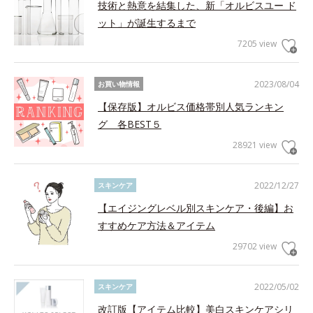
技術と熱意を結集した、新「オルビスユー ド
ット」が誕生するまで
7205 view
2023/08/04
お買い物情報
【保存版】オルビス価格帯別人気ランキン
グ 各BEST５
28921 view
2022/12/27
スキンケア
【エイジングレベル別スキンケア・後編】お
すすめケア方法＆アイテム
29702 view
2022/05/02
スキンケア
改訂版【アイテム比較】美白スキンケアシリ