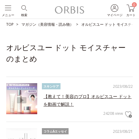
0
メニュー
検索
マイページ
カート
TOP
マガジン（美容情報・読み物）
オルビスユー ドット モイスチャ
オルビスユー ドット モイスチャー
のまとめ
2023/08/22
スキンケア
【教えて！美容のプロ】オルビスユー ドット
を動画で解説！
24208 view
2023/08/21
コラム&エッセイ