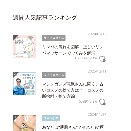
週間人気記事ランキング
2024/03/18
ライフスタイル
リンパの流れを図解！正しいリン
パマッサージでむくみを解消
1833897 view
2025/12/11
ライフスタイル
マシンガンズ滝沢さんに聞く、古
いコスメの捨て方は？｜コスメの
断捨離・捨て方編
65891 view
2024/11/27
スキンケア
あなたは“薄肌さん”？それとも“厚