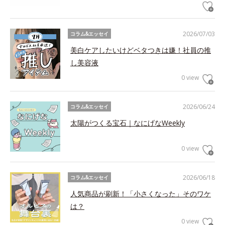
2026/07/03
コラム&エッセイ
美白ケアしたいけどベタつきは嫌！社員の推
し美容液
0 view
2026/06/24
コラム&エッセイ
太陽がつくる宝石｜なにげなWeekly
0 view
2026/06/18
コラム&エッセイ
人気商品が刷新！「小さくなった」そのワケ
は？
0 view