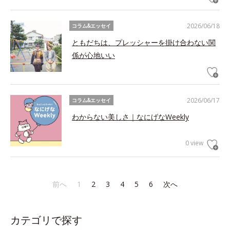
2026/06/18
コラム&エッセイ
ともだちは、プレッシャーを掛け合わない関
係が心地いい
2026/06/17
コラム&エッセイ
わからない美しさ｜なにげなWeekly
0 view
前へ
1
2
3
4
5
6
次へ
カテゴリで探す