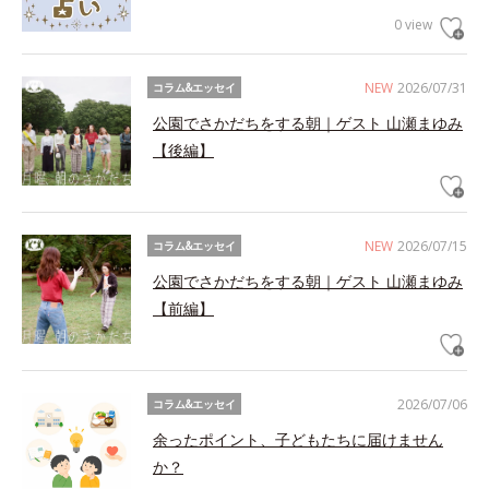
0 view
NEW
2026/07/31
コラム&エッセイ
公園でさかだちをする朝｜ゲスト 山瀬まゆみ
【後編】
NEW
2026/07/15
コラム&エッセイ
公園でさかだちをする朝｜ゲスト 山瀬まゆみ
【前編】
2026/07/06
コラム&エッセイ
余ったポイント、子どもたちに届けません
か？