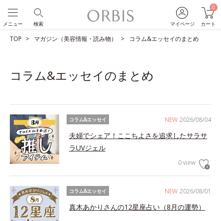
0
メニュー
検索
マイページ
カート
TOP
マガジン（美容情報・読み物）
コラム&エッセイのまとめ
コラム&エッセイのまとめ
NEW
2026/08/04
コラム&エッセイ
夫婦でシェア！ここちよさを追求したサラサ
ラUVジェル
0 view
NEW
2026/08/01
コラム&エッセイ
真木あかりさんの12星座占い（8月の運勢）