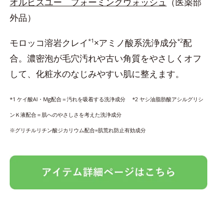
オルビスユー フォーミングウォッシュ
（医薬部
外品）
モロッコ溶岩クレイ
*1
×アミノ酸系洗浄成分
*2
配
合。濃密泡が毛穴汚れや古い角質をやさしくオフ
して、化粧水のなじみやすい肌に整えます。
*1 ケイ酸Al・Mg配合＝汚れを吸着する洗浄成分 *2 ヤシ油脂肪酸アシルグリシ
ンＫ液配合＝肌へのやさしさを考えた洗浄成分
※グリチルリチン酸ジカリウム配合=肌荒れ防止有効成分