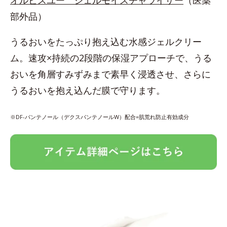
部外品）
うるおいをたっぷり抱え込む水感ジェルクリー
ム。速攻×持続の2段階の保湿アプローチで、うる
おいを角層すみずみまで素早く浸透させ、さらに
うるおいを抱え込んだ膜で守ります。
※DF-パンテノール（デクスパンテノールW）配合=肌荒れ防止有効成分