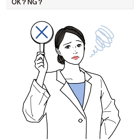
OK？NG？