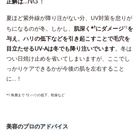
NG！
正解は…
夏ほど紫外線が降り注がない分、UV対策を怠りが
ちになるのが冬。しかし、
肌深く*¹にダメージ
*2
を
与え、ハリの低下などを引き起こすことで毛穴を
目立たせるUV-Aは冬でも降り注いでいます
。冬は
つい日焼け止めを省いてしまいますが、ここでし
っかりケアできるかが今後の肌を左右すること
に…！
*1 角層まで *2 ハリの低下、乾燥など
美容のプロのアドバイス