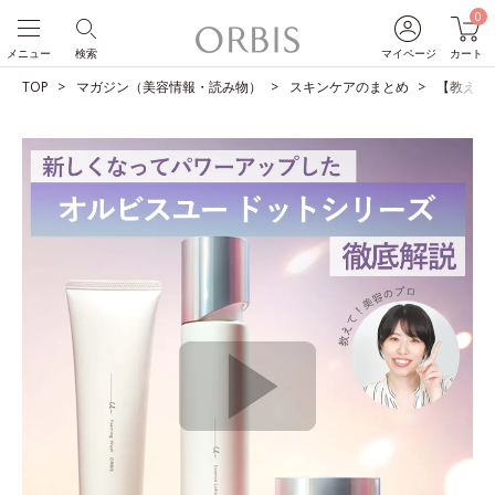
0
メニュー
検索
マイページ
カート
TOP
マガジン（美容情報・読み物）
スキンケアのまとめ
【教えて