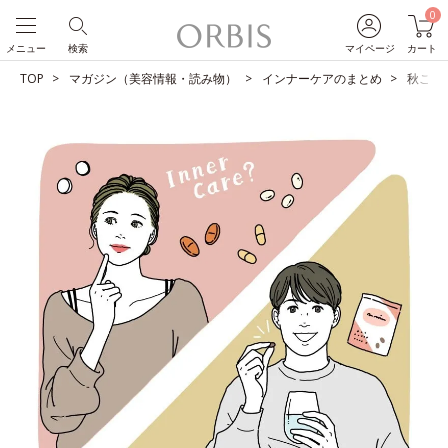
0
メニュー
検索
マイページ
カート
TOP
マガジン（美容情報・読み物）
インナーケアのまとめ
秋こそ