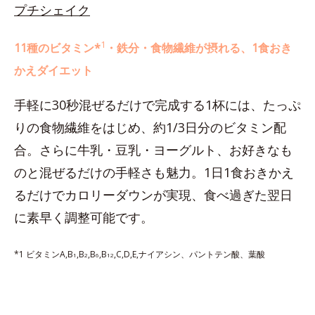
プチシェイク
1
11種のビタミン*
・鉄分・食物繊維が摂れる、1食おき
かえダイエット
手軽に30秒混ぜるだけで完成する1杯には、たっぷ
りの食物繊維をはじめ、約1/3日分のビタミン配
合。さらに牛乳・豆乳・ヨーグルト、お好きなも
のと混ぜるだけの手軽さも魅力。1日1食おきかえ
るだけでカロリーダウンが実現、食べ過ぎた翌日
に素早く調整可能です。
*1 ビタミンA,B
,B
,B
,B
,C,D,E,ナイアシン、パントテン酸、葉酸
1
2
6
12