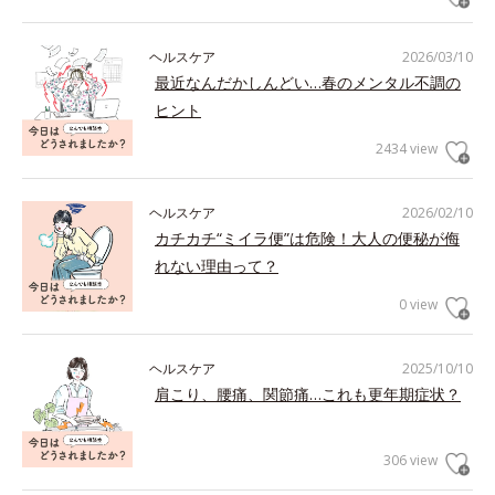
ヘルスケア
2026/03/10
最近なんだかしんどい…春のメンタル不調の
ヒント
2434 view
ヘルスケア
2026/02/10
カチカチ“ミイラ便”は危険！大人の便秘が侮
れない理由って？
0 view
ヘルスケア
2025/10/10
肩こり、腰痛、関節痛…これも更年期症状？
306 view