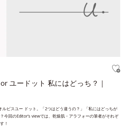
or ユードット 私にはどっち？｜
オルビスユー ドット。「2つはどう違うの？」「私にはどっちが
のEditor’s viewでは、乾燥肌・アラフォーの筆者がそれぞ
す！