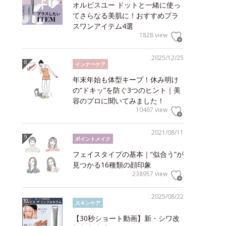
オルビスユー ドットと一緒に使っ
てさらなる美肌に！おすすめプラ
スワンアイテム4選
1828 view
2025/12/25
インナーケア
年末年始も体型キープ！休み明け
の“ドキッ”を防ぐ3つのヒント｜美
容のプロに聞いてみました！
10467 view
2021/08/11
ポイントメイク
フェイスタイプの基本｜“似合う”が
見つかる16種類の顔印象
238957 view
2025/08/22
スキンケア
【30秒ショート動画】新・シワ改