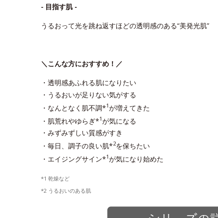
- 目指す肌 -
うるおって光を跳ね返すほどの透明感のある“美発光肌”
＼こんな方におすすめ！／
・透明感あふれる肌になりたい
・うるおいが足りない気がする
1
・なんとなく肌不調*
が増えてきた
1
・肌荒れやゆらぎ*
が気になる
・みずみずしい質感がすき
2
・毎日、調子の良い肌*
を保ちたい
1
・エイジングサイン*
が気になり始めた
*1 乾燥など
*2 うるおいのある肌