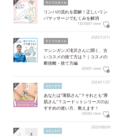
ライフスタイル
リンパの流れを図解！正しいリン
パマッサージでむくみを解消
1833897 view
2025/12/11
ライフスタイル
マシンガンズ滝沢さんに聞く、古
いコスメの捨て方は？｜コスメの
断捨離・捨て方編
65891 view
2024/11/27
スキンケア
あなたは“薄肌さん”？それとも“厚
肌さん”？ユードットシリーズのお
すすめの使い方、教えます！
36583 view
2023/08/30
スキンケア