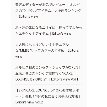
美容エディターが本気でレビュー！ オルビ
スの“ツギクル”アイテム、大予想ランキング
｜Editor's view
息・汗の気になるニオイに！持っててよかっ
たエチケットアイテム｜Editor’s view
大人唇にちょうどいい！ナチュラル
な“MLBB”リップカラーのすすめ｜Editor’s
view
オルビス初のコンセプトショップがOPEN！
五感が喜ぶスキンケア空間“SKINCARE
LOUNGE BY ORBIS” ｜Editor’s view Vol.1
【SKINCARE LOUNGE BY ORBIS体験レポ
ート】発見！“今”の私に合うお手入れ方法｜
Editor’s view Vol.2