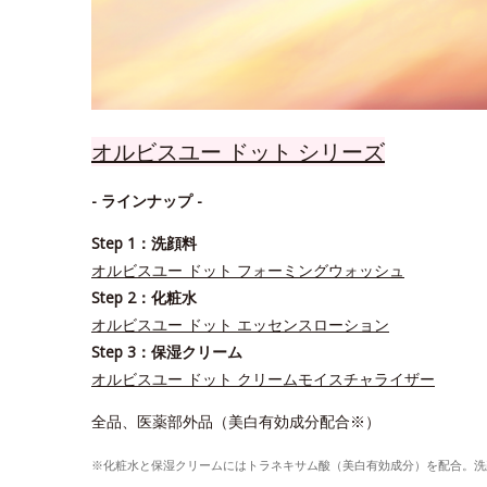
オルビスユー ドット シリーズ
- ラインナップ -
Step 1：洗顔料
オルビスユー ドット フォーミングウォッシュ
Step 2：化粧水
オルビスユー ドット エッセンスローション
Step 3：保湿クリーム
オルビスユー ドット クリームモイスチャライザー
全品、医薬部外品（美白有効成分配合※）
※化粧水と保湿クリームにはトラネキサム酸（美白有効成分）を配合。洗