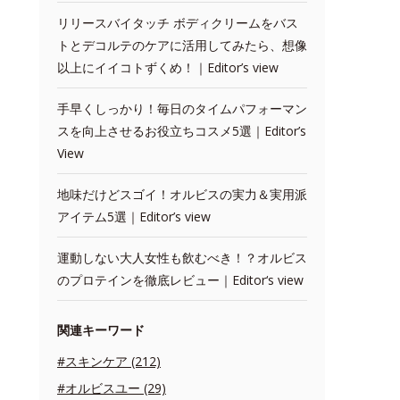
リリースバイタッチ ボディクリームをバス
トとデコルテのケアに活用してみたら、想像
以上にイイコトずくめ！｜Editor’s view
手早くしっかり！毎日のタイムパフォーマン
スを向上させるお役立ちコスメ5選｜Editor’s
View
地味だけどスゴイ！オルビスの実力＆実用派
アイテム5選｜Editor’s view
運動しない大人女性も飲むべき！？オルビス
のプロテインを徹底レビュー｜Editor‘s view
関連キーワード
#スキンケア (212)
#オルビスユー (29)