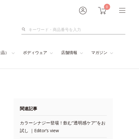
0
検
索
食品）
ボディウェア
店舗情報
マガジン
関連記事
カラーシナジー登場！飲む“透明感ケア”をお
試し ｜Editor’s view