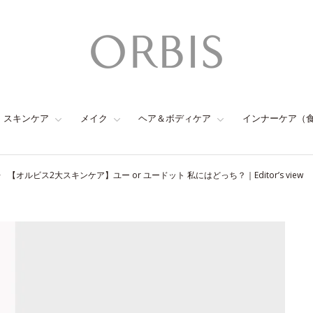
スキンケア
メイク
ヘア＆ボディケア
インナーケア（
【オルビス2大スキンケア】ユー or ユードット 私にはどっち？｜Editor’s view