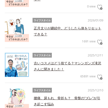
0 view
2026/01/09
ライフスタイル
正月太りが継続中。どうしたら体をリセット
できる？
1691 view
2025/12/11
ライフスタイル
古いコスメはどう捨てる？マシンガンズ滝沢
さんに聞きました！
65891 view
2025/12/10
ライフスタイル
腰痛、尿もれ、骨折も？ 骨盤の“ズレ”が引
き起こす悩み