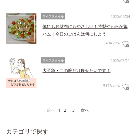
2025/09/04
ライフスタイル
体にもお財布にもやさしい！特製やわらか鶏
ハム｜今日のごはんは何にしよう
404 view
2025/07/11
ライフスタイル
大至急・二の腕だけ痩せたいです！
5178 view
前へ
1
2
3
次へ
カテゴリで探す