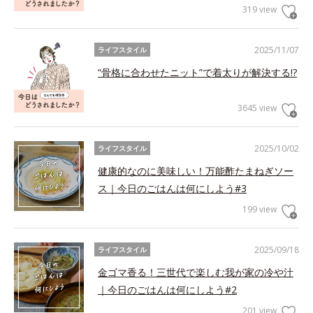
319 view
2025/11/07
ライフスタイル
“骨格に合わせたニット”で着太りが解決する!?
3645 view
2025/10/02
ライフスタイル
健康的なのに美味しい！万能酢たまねぎソー
ス｜今日のごはんは何にしよう#3
199 view
2025/09/18
ライフスタイル
金ゴマ香る！三世代で楽しむ我が家の冷や汁
｜今日のごはんは何にしよう#2
201 view