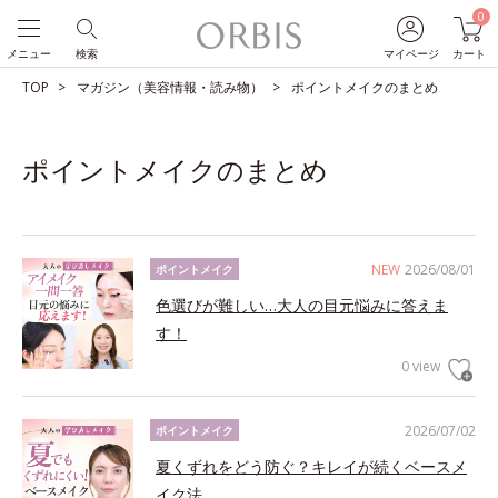
0
メニュー
検索
マイページ
カート
TOP
マガジン（美容情報・読み物）
ポイントメイクのまとめ
ポイントメイクのまとめ
NEW
2026/08/01
ポイントメイク
色選びが難しい…大人の目元悩みに答えま
す！
0 view
2026/07/02
ポイントメイク
夏くずれをどう防ぐ？キレイが続くベースメ
イク法