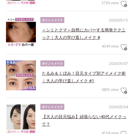
5763 view
2026/05/15
ポイントメイク
＜シミとクマ＞自然にカバーする簡単テクニ
ック｜大人の学び直しメイク #
4549 view
2026/05/07
ポイントメイク
たるみ＆くぼみ！目元タイプ別アイメイク術
｜大人の学び直しメイク #1
6855 view
2026/05/04
ポイントメイク
【大人の目元悩み】頑張らない40代メイクっ
て？
4104 view