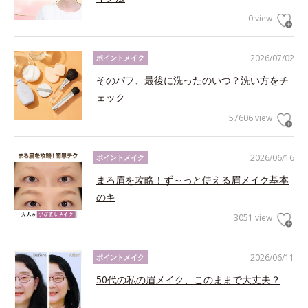
0 view
2026/07/02
ポイントメイク
そのパフ、最後に洗ったのいつ？洗い方をチ
ェック
57606 view
2026/06/16
ポイントメイク
まろ眉を攻略！ず～っと使える眉メイク基本
のキ
3051 view
2026/06/11
ポイントメイク
50代の私の眉メイク、このままで大丈夫？