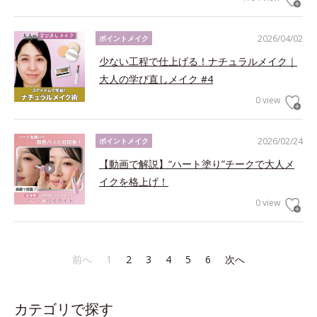
2026/04/02
ポイントメイク
少ない工程で仕上げる！ナチュラルメイク｜
大人の学び直しメイク #4
0 view
2026/02/24
ポイントメイク
【動画で解説】“ハート塗り”チークで大人メ
イクを格上げ！
0 view
前へ
1
2
3
4
5
6
次へ
カテゴリで探す