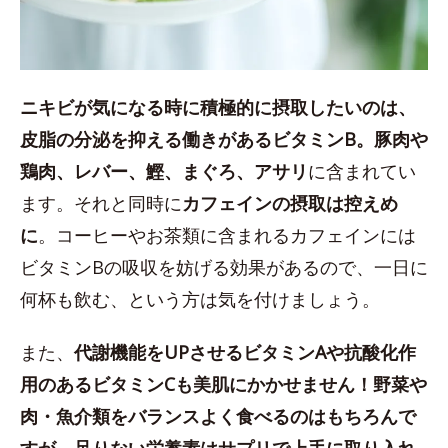
ニキビが気になる時に積極的に摂取したいのは、
皮脂の分泌を抑える働きがあるビタミンB。豚肉や
鶏肉、レバー、鰹、まぐろ、アサリ
に含まれてい
ます。それと同時に
カフェインの摂取は控えめ
に
。コーヒーやお茶類に含まれるカフェインには
ビタミンBの吸収を妨げる効果があるので、一日に
何杯も飲む、という方は気を付けましょう。
また、
代謝機能をUPさせるビタミンAや抗酸化作
用のあるビタミンCも美肌にかかせません！野菜や
肉・魚介類をバランスよく食べるのはもちろんで