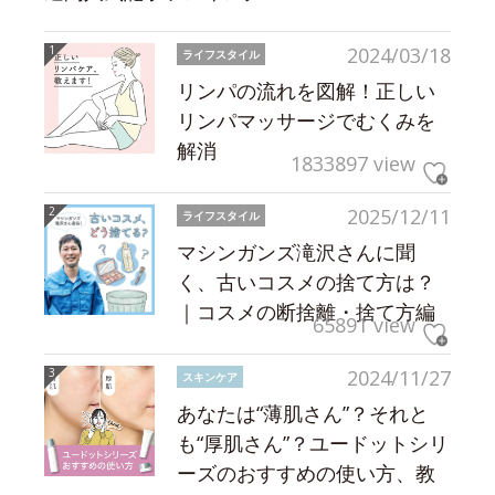
2024/03/18
ライフスタイル
リンパの流れを図解！正しい
リンパマッサージでむくみを
解消
1833897 view
2025/12/11
ライフスタイル
マシンガンズ滝沢さんに聞
く、古いコスメの捨て方は？
｜コスメの断捨離・捨て方編
65891 view
2024/11/27
スキンケア
あなたは“薄肌さん”？それと
も“厚肌さん”？ユードットシリ
ーズのおすすめの使い方、教