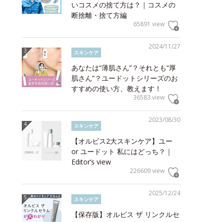
いコスメの捨て方は？｜コスメの
断捨離・捨て方編
65891 view
2024/11/27
スキンケア
あなたは“薄肌さん”？それとも“厚
肌さん”？ユードットシリーズのお
すすめの使い方、教えます！
36583 view
2023/08/30
スキンケア
【オルビス2大スキンケア】ユー
or ユードット 私にはどっち？｜
Editor’s view
226609 view
2025/12/24
スキンケア
【保存版】オルビス ザ リンクルセ