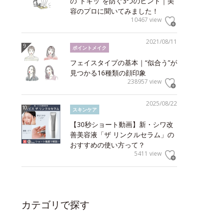
の“ドキッ”を防ぐ3つのヒント｜美
容のプロに聞いてみました！
10467 view
2021/08/11
ポイントメイク
フェイスタイプの基本｜“似合う”が
見つかる16種類の顔印象
238957 view
2025/08/22
スキンケア
【30秒ショート動画】新・シワ改
善美容液「ザ リンクルセラム」の
おすすめの使い方って？
5411 view
カテゴリで探す