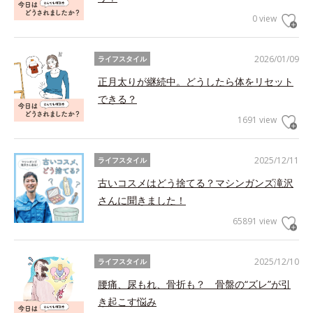
0 view
2026/01/09
ライフスタイル
正月太りが継続中。どうしたら体をリセット
できる？
1691 view
2025/12/11
ライフスタイル
古いコスメはどう捨てる？マシンガンズ滝沢
さんに聞きました！
65891 view
2025/12/10
ライフスタイル
腰痛、尿もれ、骨折も？ 骨盤の“ズレ”が引
き起こす悩み