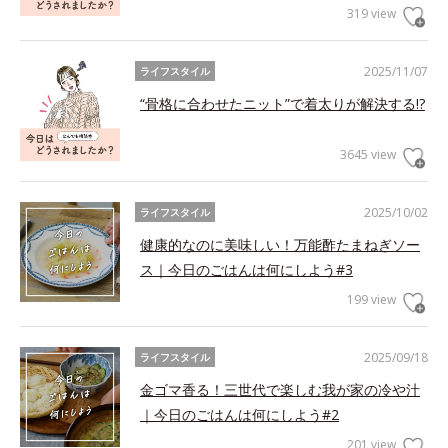
319 view
2025/11/07
ライフスタイル
“骨格に合わせたニット”で着太りが解決する!?
3645 view
2025/10/02
ライフスタイル
健康的なのに美味しい！万能酢たまねぎソー
ス｜今日のごはんは何にしよう#3
199 view
2025/09/18
ライフスタイル
金ゴマ香る！三世代で楽しむ我が家の冷や汁
｜今日のごはんは何にしよう#2
201 view