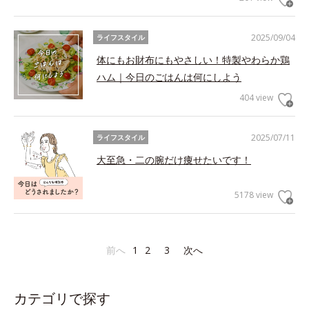
2025/09/04
ライフスタイル
体にもお財布にもやさしい！特製やわらか鶏
ハム｜今日のごはんは何にしよう
404 view
2025/07/11
ライフスタイル
大至急・二の腕だけ痩せたいです！
5178 view
前へ
1
2
3
次へ
カテゴリで探す