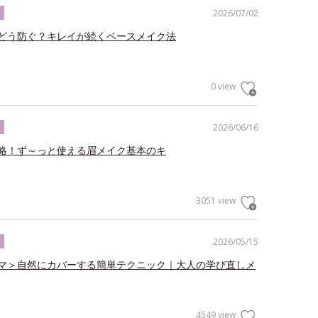
2026/07/02
ク
どう防ぐ？キレイが続くベースメイク法
0 view
2026/06/16
ク
略！ず～っと使える眉メイク基本のキ
3051 view
2026/05/15
ク
マ＞自然にカバーする簡単テクニック｜大人の学び直しメ
4549 view