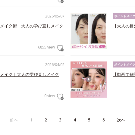
2026/05/07
ポイントメイ
メイク術｜大人の学び直しメイク
【大人の目
6855 view
2026/04/02
ポイントメイ
メイク｜大人の学び直しメイク
【動画で解
0 view
前へ
1
2
3
4
5
6
次へ