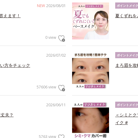
NEW
2026/08/01
ポイントメイ
答えます！
夏くずれを
0 view
2026/07/02
ポイントメイ
い方をチェック
まろ眉を攻
57606 view
2026/06/11
ポイントメイ
大丈夫？
＜シミとク
イク #
5763 view