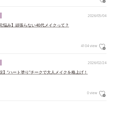
2026/05/04
ク
元悩み】頑張らない40代メイクって？
4104 view
2026/02/24
ク
説】“ハート塗り”チークで大人メイクを格上げ！
0 view