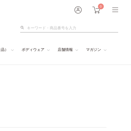
0
検
索
食品）
ボディウェア
店舗情報
マガジン